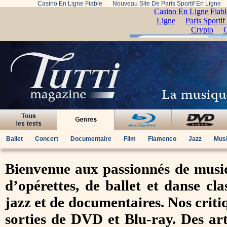
Casino En Ligne Fiable
Nouveau Site De Paris Sportif En Ligne
Ballet
Concert
Documentaire
Film
Flamenco
Jazz
Musi
Bienvenue aux passionnés de musiq
d’opérettes, de ballet et danse cl
jazz et de documentaires. Nos critiq
sorties de DVD et Blu-ray. Des art