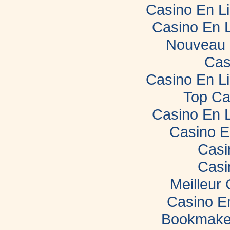
Casino En L
Casino En 
Nouveau 
Cas
Casino En L
Top Ca
Casino En 
Casino E
Casi
Casi
Meilleur
Casino E
Bookmaker