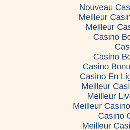
Nouveau Casi
Meilleur Casi
Meilleur Ca
Casino B
Cas
Casino B
Casino Bonu
Casino En Li
Meilleur Cas
Meilleur Li
Meilleur Casin
Casino 
Meilleur Cas