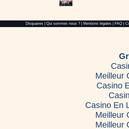
Alré
Disquaires
|
Qui sommes nous ?
|
Mentions légales
|
FAQ
|
Co
Web,
création
de
site
internet
dans
le
Gr
Morbihan
Casi
Meilleur
Casino E
Casin
Casino En 
Meilleur
Meilleur