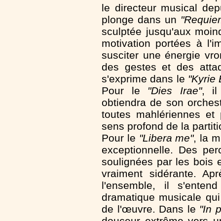
le directeur musical de
plonge dans un
"Requie
sculptée jusqu'aux moin
motivation portées à l'i
susciter une énergie vro
des gestes et des atta
s'exprime dans le
"Kyrie 
Pour le
"Dies Irae"
, i
obtiendra de son orchestr
toutes mahlériennes et 
sens profond de la partiti
Pour le
"Libera me"
, la 
exceptionnelle. Des per
soulignées par les bois 
vraiment sidérante. Ap
l'ensemble, il s'enten
dramatique musicale qui
de l'œuvre. Dans le
"In 
douceur extrême vers un