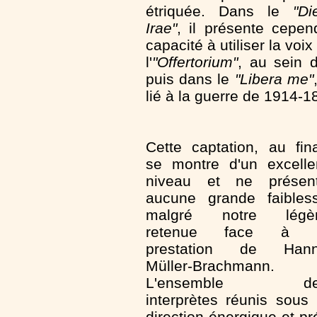
étriquée. Dans le
"Di
Irae"
, il présente cepe
capacité à utiliser la vo
l'
"Offertorium"
, au sein 
puis dans le
"Libera me"
lié à la guerre de 1914-1
Cette captation, au fina
se montre d'un excelle
niveau et ne présen
aucune grande faibles
malgré notre légè
retenue face à 
prestation de Han
Müller-Brachmann.
L'ensemble de
interprètes réunis sous 
direction énergique et p