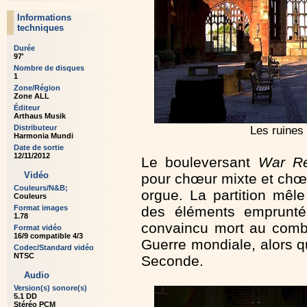
Informations
techniques
Durée
97'
Nombre de disques
1
Zone/Région
Zone ALL
Éditeur
Arthaus Musik
Les ruines
Distributeur
Harmonia Mundi
Date de sortie
12/11/2012
Le bouleversant
War R
Vidéo
pour chœur mixte et chœur
Couleurs/N&B;
orgue. La partition mêl
Couleurs
des éléments empruntés
Format images
1.78
convaincu mort au comba
Format vidéo
16/9 compatible 4/3
Guerre mondiale, alors qu'
Codec/Standard vidéo
NTSC
Seconde.
Audio
Version(s) sonore(s)
5.1 DD
Stéréo PCM