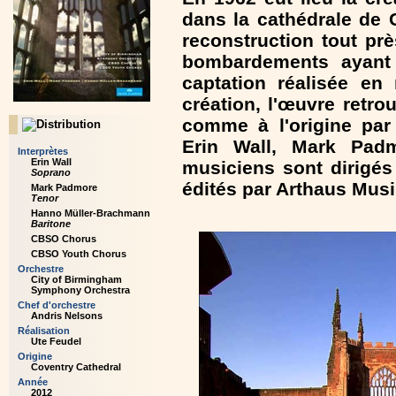
dans la cathédrale de 
reconstruction tout pr
bombardements ayant t
captation réalisée en
création, l'œuvre retro
comme à l'origine par
Erin Wall, Mark Pad
Interprètes
Erin Wall
musiciens sont dirigés
Soprano
édités par Arthaus Musi
Mark Padmore
Tenor
Hanno Müller-Brachmann
Baritone
CBSO Chorus
CBSO Youth Chorus
Orchestre
City of Birmingham
Symphony Orchestra
Chef d'orchestre
Andris Nelsons
Réalisation
Ute Feudel
Origine
Coventry Cathedral
Année
2012