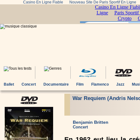
Casino En Ligne Fiable
Nouveau Site De Paris Sportif En Ligne
Ballet
Concert
Documentaire
Film
Flamenco
Jazz
Musi
War Requiem (Andris Nels
Benjamin Britten
Concert
En 1962 eut lieu la cr