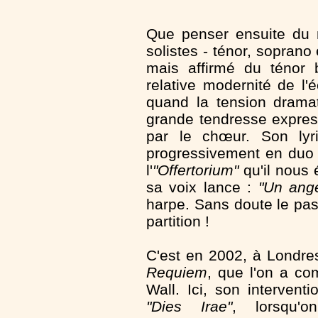
Que penser ensuite du ma
solistes - ténor, soprano 
mais affirmé du ténor 
relative modernité de l'
quand la tension dramat
grande tendresse express
par le chœur. Son lyri
progressivement en duo 
l'
"Offertorium"
qu'il nous 
sa voix lance :
"Un ang
harpe. Sans doute le pas
partition !
C'est en 2002, à Londre
Requiem
, que l'on a co
Wall. Ici, son intervent
"Dies Irae"
, lorsqu'o