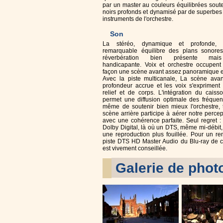
par un master au couleurs équilibrées sout
noirs profonds et dynamisé par de superbes r
instruments de l'orchestre.
Son
La stéréo, dynamique et profonde,
remarquable équilibre des plans sonore
réverbération bien présente mais
handicapante. Voix et orchestre occupent 
façon une scène avant assez panoramique et
Avec la piste multicanale, La scène ava
profondeur accrue et les voix s'expriment
relief et de corps. L'intégration du cais
permet une diffusion optimale des fréque
même de soutenir bien mieux l'orchestre, 
scène arrière participe à aérer notre perce
avec une cohérence parfaite. Seul regret 
Dolby Digital, là où un DTS, même mi-débit,
une reproduction plus fouillée. Pour un ren
piste DTS HD Master Audio du Blu-ray de
est vivement conseillée.
Galerie de phot