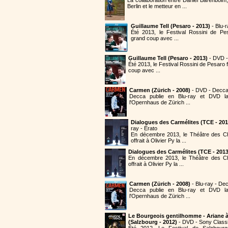
Berlin et le metteur en ...
Guillaume Tell (Pesaro - 2013)
- Blu-
Été 2013, le Festival Rossini de Pe
grand coup avec ...
Guillaume Tell (Pesaro - 2013)
- DVD 
Été 2013, le Festival Rossini de Pesaro
coup avec ...
Carmen (Zürich - 2008)
- DVD - Decc
Decca publie en Blu-ray et DVD 
l'Opernhaus de Zürich ...
Dialogues des Carmélites (TCE - 201
ray - Erato
En décembre 2013, le Théâtre des 
offrait à Olivier Py la ...
Dialogues des Carmélites (TCE - 2013
En décembre 2013, le Théâtre des C
offrait à Olivier Py la ...
Carmen (Zürich - 2008)
- Blu-ray - De
Decca publie en Blu-ray et DVD 
l'Opernhaus de Zürich ...
Le Bourgeois gentilhomme - Ariane 
(Salzbourg - 2012)
- DVD - Sony Classi
Été 2012. Le Festival de Salzbourg