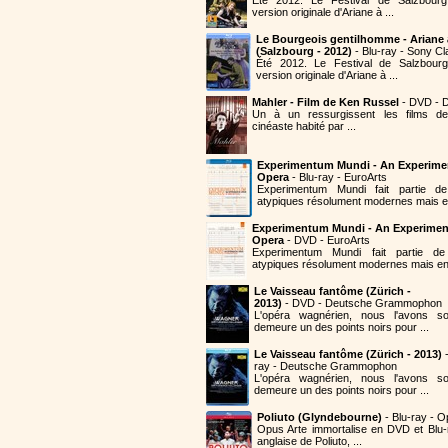
version originale d'Ariane à ...
Le Bourgeois gentilhomme - Ariane
(Salzbourg - 2012)
- Blu-ray - Sony Cl
Été 2012. Le Festival de Salzbourg
version originale d'Ariane à ...
Mahler - Film de Ken Russel
- DVD - D
Un à un ressurgissent les films de
cinéaste habité par ...
Experimentum Mundi - An Experime
Opera
- Blu-ray - EuroArts
Experimentum Mundi fait partie 
atypiques résolument modernes mais en
Experimentum Mundi - An Experimen
Opera
- DVD - EuroArts
Experimentum Mundi fait partie 
atypiques résolument modernes mais en 
Le Vaisseau fantôme (Zürich -
2013)
- DVD - Deutsche Grammophon
L'opéra wagnérien, nous l'avons so
demeure un des points noirs pour ...
Le Vaisseau fantôme (Zürich - 2013)
-
ray - Deutsche Grammophon
L'opéra wagnérien, nous l'avons so
demeure un des points noirs pour ...
Poliuto (Glyndebourne)
- Blu-ray - O
Opus Arte immortalise en DVD et Blu-
anglaise de Poliuto, ...