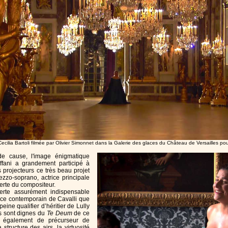
Cecilia Bartoli filmée par Olivier Simonnet dans la Galerie des glaces du Château de Versailles po
de cause, l'image énigmatique
effani a grandement participé à
s projecteurs ce très beau projet
mezzo-soprano, actrice principale
erte du compositeur.
rte assurément indispensable
e ce contemporain de Cavalli que
peine qualifier d’héritier de Lully
s sont dignes du
Te Deum
de ce
s également de précurseur de
structure des airs, la virtuosité