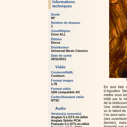
Informations
techniques
Durée
60'
Nombre de disques
1
Zone/Région
Zone ALL
Éditeur
Decca
Distributeur
Universal Music Classics
Date de sortie
26/11/2012
Vidéo
Couleurs/N&B;
Couleurs
Format images
1.78
En tout état 
Format vidéo
d’Agostino St
16/9 compatible 4/3
mettre sous le
Codec/Standard vidéo
initié par la 
NTSC
de la redécouv
Une redécouve
Audio
vu le talent d
Version(s) sonore(s)
l’on peut sans 
Anglais 5.1 DTS mi-débit
(ses ouverture
Anglais Stéréo PCM
dernier), mai
Français 5.1 DTS mi-débit
Haendel par la 