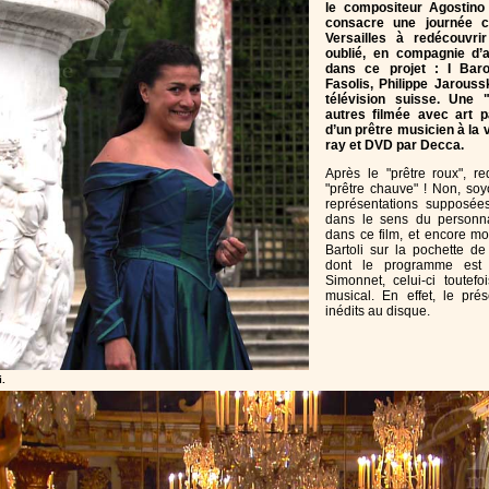
le compositeur Agostino 
consacre une journée 
Versailles à redécouvri
oublié, en compagnie d’a
dans ce projet : I Baro
Fasolis, Philippe Jarouss
télévision suisse. Une
autres filmée avec art p
d’un prêtre musicien à la v
ray et DVD par Decca.
Après le "prêtre roux", r
"prêtre chauve" ! Non, so
représentations supposée
dans le sens du personn
dans ce film, et encore mo
Bartoli sur la pochette d
dont le programme est 
Simonnet, celui-ci toutef
musical. En effet, le prés
inédits au disque.
i.