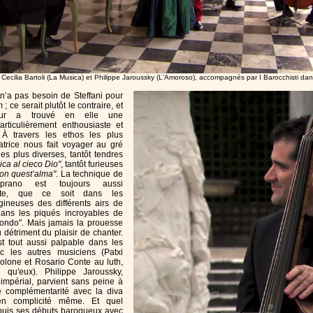
Cecilia Bartoli (La Musica) et Philippe Jaroussky (L'Amoroso), accompagnés par I Barocchisti dan
i n’a pas besoin de Steffani pour
; ce serait plutôt le contraire, et
eur a trouvé en elle une
rticulièrement enthousiaste et
 À travers les ethos les plus
tatrice nous fait voyager au gré
es plus diverses, tantôt tendres
ica al cieco Dio"
, tantôt furieuses
on quest’alma"
. La technique de
prano est toujours aussi
ante, que ce soit dans les
igineuses des différents airs de
ans les piqués incroyables de
condo". Mais jamais la prouesse
 détriment du plaisir de chanter.
t tout aussi palpable dans les
 les autres musiciens (Patxi
olone et Rosario Conte au luth,
 qu'eux). Philippe Jaroussky,
 impérial, parvient sans peine à
le complémentarité avec la diva
 en complicité même. Et quel
epuis ses débuts baroqueux avec