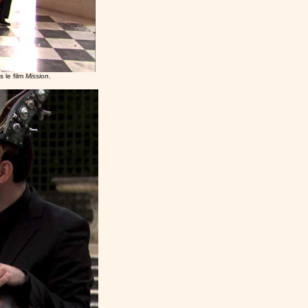
s le film
Mission
.