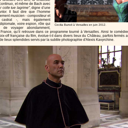
 continuo, et même de Bach avec
r colle tue lagrime"
, digne d’une
ntor. Il faut dire que l’homme
ulement musicien - compositeur et
 castrat -, mais également
iplomate, voire espion, rôle qui
Cecilia Bartoli à Versailles en juin 2012.
s de voyager abondamment,
rance, qu’il retrouve dans ce programme tourné à Versailles. Ainsi le comédi
ix-off française du film, évolue-t-il dans divers lieux du Château, parfois fermés 
 de lieux splendides servis par la subtile photographie d'Alexis Kavyrchine.