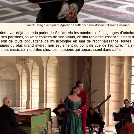
Franck Delage interprète Agostino Steffanni dans
Mission
d'Olivier Simonnet.
rien avait déjà entendu parler de Steffani via les nombreux témoignages d’admiration
 ses partitions, souvent copiées de son vivant, ce film renferme essentiellement d
, loin de toute coquetterie de musicologue en mal de reconnaissance, toutes
gnes du plus grand intérêt, non seulement du point de vue de l’écriture, mais é
chesse musicale a suscitée chez les musiciens qui apparaissent dans ce film.