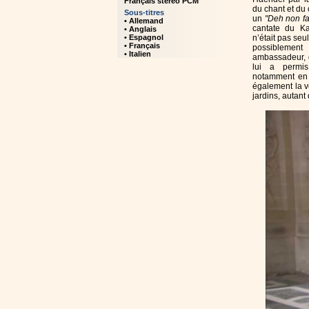
Français stéréo PCM
du chant et du
Sous-titres
un
"Deh non fa
• Allemand
cantate du Ka
• Anglais
• Espagnol
n’était pas se
• Français
possiblement
• Italien
ambassadeur, d
lui a permi
notamment en F
également la vo
jardins, autant