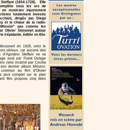
Steffani (1654-1728). Elle
complète sous les ors de
r un musicien injustement
rtistes totalement investis
cchisti, dirigés par Diego
ky et le chœur de la radio-
 "Mission" pas comme les
ar Olivier Simonnet autour
ie trépidante, éditée en Blu-
edécouvert en 1926, voici le
yons sérieux, car aucune des
s d’Agostino Steffani ne va
age joué par Frank Delage
ins celui incarné par Cecilia
e son dernier album Mission,
commun au film d'Olivier
ois plus complet sur le plan
ent film propose cinq titres