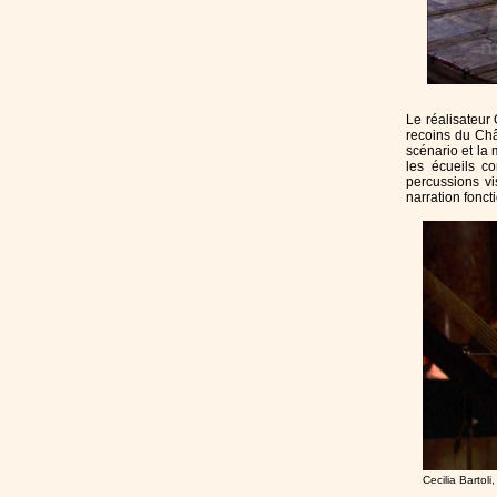
Le réalisateur 
recoins du Châ
scénario et la 
les écueils co
percussions vi
narration fonc
Cecilia Bartoli