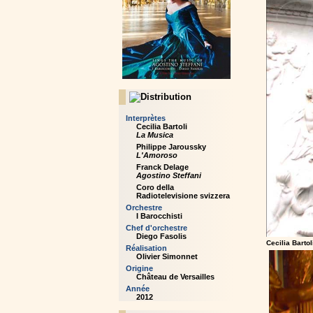
Interprètes
Cecilia Bartoli
La Musica
Philippe Jaroussky
L'Amoroso
Franck Delage
Agostino Steffani
Coro della
Radiotelevisione svizzera
Orchestre
I Barocchisti
Chef d'orchestre
Diego Fasolis
Cecilia Bartol
Réalisation
Olivier Simonnet
Origine
Château de Versailles
Année
2012