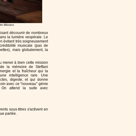
ilm
Mission
.
 faisant découvrir de nombreux
ans la lumière vespérale. Le
en évitant très soigneusement
crédibilité musicale (pas de
pettes), mais globalement, la
su mener à bien cette mission
n de la mémoire de Steffani
nergie et la fraîcheur qui la
 une intelligence rare. Une
ctes, digeste, et qui donne
 loin avec ce "nouveau" génie
 On attend la suite avec
rents sous-titres s'activent en
gue parlée.