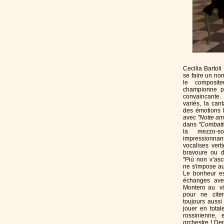
Cecilia Bartol
se faire un nom 
le composit
championne pa
convaincante.
variés, la can
des émotions l
avec
"Notte am
dans
"Combatt
la mezzo-so
impressionn
vocalises vert
bravoure ou d
"Più non v’as
ne s'impose au
Le bonheur es
échanges avec
Montero au vi
pour ne citer
toujours aussi
jouer en tota
rossinienne,
orchestre ! D