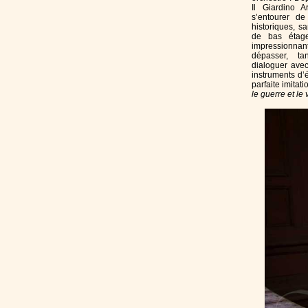
Il Giardino A
s’entourer de
historiques, sa
de bas étage
impressionnan
dépasser, ta
dialoguer avec
instruments d’
parfaite imita
le guerre et le v