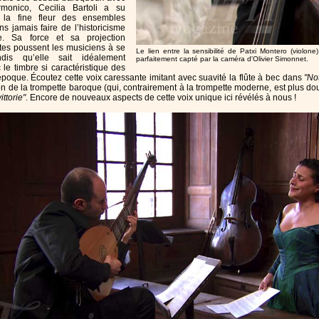
rmonico, Cecilia Bartoli a su
 la fine fleur des ensembles
ns jamais faire de l’historicisme
. Sa force et sa projection
tes poussent les musiciens à se
Le lien entre la sensibilité de Patxi Montero (violone)
ndis qu’elle sait idéalement
parfaitement capté par la caméra d'Olivier Simonnet.
 le timbre si caractéristique des
époque. Écoutez cette voix caressante imitant avec suavité la flûte à bec dans
"No
tion de la trompette baroque (qui, contrairement à la trompette moderne, est plus 
ittorie"
. Encore de nouveaux aspects de cette voix unique ici révélés à nous !