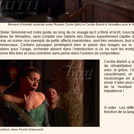
Moment d'intimité musicale entre Rosario Conte (luth) et Cecilia Bartoli à Versailles pour le f
Olivier Simonnet est notre guide au long de ce voyage qu’il a filmé et écrit, nous
teau de Versailles, sans compter une Galerie des Glaces superbement captée d
mise en scène non exempts de petits affects maniéristes, sont très vendeurs, tout 
mmerciaux. Certains passages privilégient bien le plaisir des images sur la 
sibles pour l’orage, orchestre absent dans l’introduction si ce ne sont les trom
tionne très bien et nous emmène sans peine dans l’univers du compositeur.
Cecilia Bartoli a 
de réhabilitatio
avec la grâce, l’é
caractérisent, et
musicologie en a
envie d’aller plus
de la musique.
impatience !
À noter : Les diffé
fonction de la lan
, actrice, dans
Foschi Crepuscoli
.