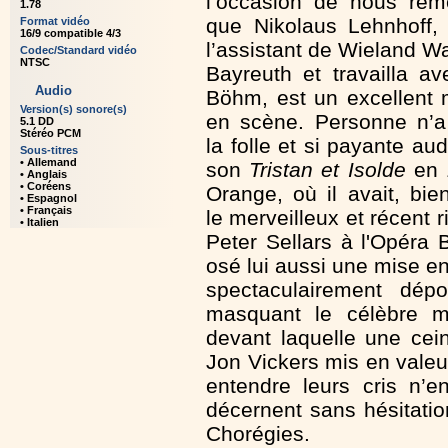
l’occasion de nous rem
1.78
que Nikolaus Lehnhoff, 
Format vidéo
16/9 compatible 4/3
l’assistant de Wieland W
Codec/Standard vidéo
NTSC
Bayreuth et travailla av
Audio
Böhm, est un excellent 
Version(s) sonore(s)
en scène. Personne n’a
5.1 DD
Stéréo PCM
la folle et si payante au
Sous-titres
• Allemand
son
Tristan et Isolde
en 
• Anglais
• Coréens
Orange, où il avait, bie
• Espagnol
• Français
le merveilleux et récent r
• Italien
Peter Sellars à l'Opéra B
osé lui aussi une mise e
spectaculairement dépo
masquant le célèbre m
devant laquelle une ceint
Jon Vickers mis en valeur
entendre leurs cris n’e
décernent sans hésitati
Chorégies.