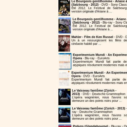
Le Bourgeois gentilhomme - Ariane 
(Salzbourg - 2012)
- DVD - Sony Classi
Été 2012. Le Festival de Salzbourg
version originale d'Ariane à ...
Le Bourgeois gentilhomme - Ariane
(Salzbourg - 2012)
- Blu-ray - Sony Cl
Été 2012. Le Festival de Salzbourg
version originale d'Ariane à ...
Mahler - Film de Ken Russel
- DVD - D
Un à un ressurgissent les films de
cinéaste habité par ...
Experimentum Mundi - An Experime
Opera
- Blu-ray - EuroArts
Experimentum Mundi fait partie 
atypiques résolument modernes mais en
Experimentum Mundi - An Experimen
Opera
- DVD - EuroArts
Experimentum Mundi fait partie 
atypiques résolument modernes mais en 
Le Vaisseau fantôme (Zürich -
2013)
- DVD - Deutsche Grammophon
L'opéra wagnérien, nous l'avons so
demeure un des points noirs pour ...
Le Vaisseau fantôme (Zürich - 2013)
-
ray - Deutsche Grammophon
L'opéra wagnérien, nous l'avons so
demeure un des points noirs pour ...
Poliuto (Glyndebourne)
- Blu-ray - O