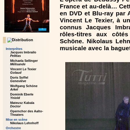
France et au-delà… Cet
en DVD et Blu-ray par A
Vincent Le Texier, à u
connus Jacques Imbrai
rôles-titres aux côté
Schöne. Nikolaus Lehn
musicale avec la baguet
Interprètes
Jacques Imbrailo
Pelléas
Michaela Sellinger
Mélisande
Vincent Le Texier
Golaud
Doris Soffel
Geneviève
Wolfgang Schöne
Arkel
Dominik Eberle
Yniold
Mateusz Kabala
Doctor
Opernchor des Aalto-
Theaters
Mise en scène
Nikolaus Lehnhoff
Orchestre