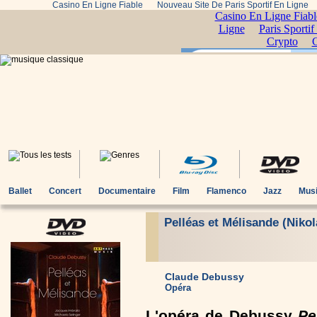
Casino En Ligne Fiable
Nouveau Site De Paris Sportif En Ligne
Ballet
Concert
Documentaire
Film
Flamenco
Jazz
Musi
Pelléas et Mélisande (Niko
Claude Debussy
Opéra
L'opéra de Debussy
Pe