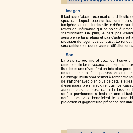
Images
Il faut tout d'abord reconnaître la difficulté d
spectacle, lequel joue sur les contre-jours,
fumigène et une luminosité extrême sur 
reflets de Mélisande qui se solde à l'imag
"hamiltonien". De plus, le parti pris d'ad
sensible certains plans et pas d'autres fait a
précision de façon très curieuse. Le rendu, 
sera onirique et, pour d'autres, difficilement
Son
La piste stéréo, fine et détaillée, trouve un
entre les timbres vocaux et instrumentaux
lisibilité et une réverbération très bien géré
un rendu de qualité qui possède en outre un c
Le mixage multicanal permet à l'orchestrat
de s'afficher avec bien plus de détails et le
dynamiques bien mieux rendus. Le caiss
apporte plus de présence à la fosse et 
arrière parviennent à installer une diffus
aérée. Les voix bénéficient ici d'une b
projection et gagnent une présence sensible