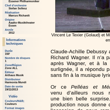
Essener Philharmoniker
Chef d'orchestre
Stefan Sollesz
Réalisation
Marcus Richardt
Origine
Aaalto-Musiktheater
Essen
Année
2012
Vincent Le Texier (Golaud) et 
en
Informations
techniques
Claude-Achille Debussy
Durée
150'
Richard Wagner. Il n’a
Nombre de disques
1
après Wagner, et à la f
Zone/Région
surlignée, il a répondu 
Zone ALL
Éditeur
sans fin à la musique ly
Arthaus Musik
Distributeur
Harmonia Mundi
Or ce
Pelléas et Mél
Date de sortie
19/11/2013
venu d’ailleurs nous r
Vidéo
une bien belle surprise
Couleurs/N&B;
production nous donne 
Couleurs
Format images