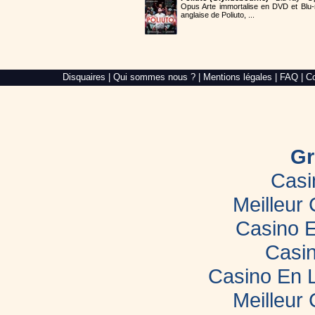
Opus Arte immortalise en DVD et Blu-
anglaise de Poliuto, ...
Alré
Disquaires
|
Qui sommes nous ?
|
Mentions légales
|
FAQ
|
Co
Web,
création
de
site
internet
dans
le
Gr
Morbihan
Casi
Meilleur
Casino E
Casin
Casino En 
Meilleur