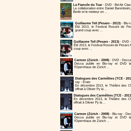
La Fiancée du Tsar
- DVD - Bel Air Cla
La collaboration entre Daniel Barenboim,
Berlin et le metteur en ...
Guillaume Tell (Pesaro - 2013)
- Blu-
Été 2013, le Festival Rossini de Pe
grand coup avec ...
Guillaume Tell (Pesaro - 2013)
- DVD 
Été 2013, le Festival Rossini de Pesaro
coup avec ...
Carmen (Zürich - 2008)
- DVD - Decc
Decca publie en Blu-ray et DVD 
l'Opernhaus de Zürich ...
Dialogues des Carmélites (TCE - 201
ray - Erato
En décembre 2013, le Théâtre des 
offrait à Olivier Py la ...
Dialogues des Carmélites (TCE - 2013
En décembre 2013, le Théâtre des C
offrait à Olivier Py la ...
Carmen (Zürich - 2008)
- Blu-ray - De
Decca publie en Blu-ray et DVD 
l'Opernhaus de Zürich ...