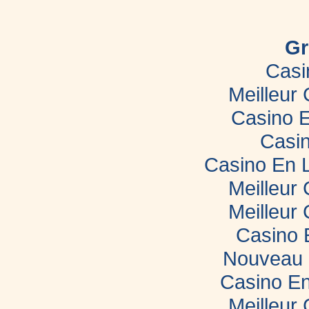
site
internet
dans
le
Gr
Morbihan
Casi
Meilleur
Casino E
Casin
Casino En 
Meilleur
Meilleur
Casino 
Nouveau 
Casino En
Meilleur