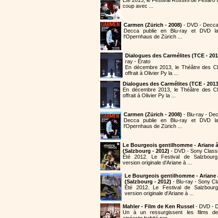
coup avec ...
Carmen (Zürich - 2008)
- DVD - Decc
Decca publie en Blu-ray et DVD 
l'Opernhaus de Zürich ...
Dialogues des Carmélites (TCE - 201
ray - Erato
En décembre 2013, le Théâtre des 
offrait à Olivier Py la ...
Dialogues des Carmélites (TCE - 2013
En décembre 2013, le Théâtre des C
offrait à Olivier Py la ...
Carmen (Zürich - 2008)
- Blu-ray - De
Decca publie en Blu-ray et DVD 
l'Opernhaus de Zürich ...
Le Bourgeois gentilhomme - Ariane 
(Salzbourg - 2012)
- DVD - Sony Classi
Été 2012. Le Festival de Salzbourg
version originale d'Ariane à ...
Le Bourgeois gentilhomme - Ariane
(Salzbourg - 2012)
- Blu-ray - Sony Cl
Été 2012. Le Festival de Salzbourg
version originale d'Ariane à ...
Mahler - Film de Ken Russel
- DVD - D
Un à un ressurgissent les films de
cinéaste habité par ...