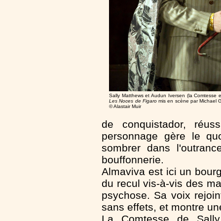
Sally Matthews et Audun Iversen (la Comtesse e
Les Noces de Figaro
mis en scène par Michael 
© Alastair Muir
de conquistador, réus
personnage gère le quo
sombrer dans l'outranc
bouffonnerie.
Almaviva est ici un bour
du recul vis-à-vis des 
psychose. Sa voix rejoint
sans effets, et montre u
La Comtesse de Sally 