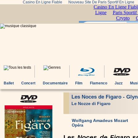
Casino En Ligne Fiable
Nouveau Site De Paris Sportif En Ligne
Ballet
Concert
Documentaire
Film
Flamenco
Jazz
Musi
Les Noces de Figaro - Gly
Le Nozze di Figaro
Wolfgang Amadeus Mozart
Opéra
Les
Noces de Figaro
so