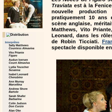
Traviata
est à la Fenic
nouvelle productio
pratiquement 10 ans d
scène anglaise, méritai
Matthews, Vito Priante
Leonard, dans les rôle
de Robin Ticciati.
Fra
Interprètes
Sally Matthews
spectacle disponible en
Countess Almaviva
Vito Priante
Figaro
Audun Iversen
Count Almaviva
Lydia Teuscher
Susanna
Isabel Leonard
Cherubino
Ann Murray
Marcellina
Andrew Shore
Bartolo
Sarah Shafer
Barbarina
Colin Judson
Don Curzio
Alan Oke