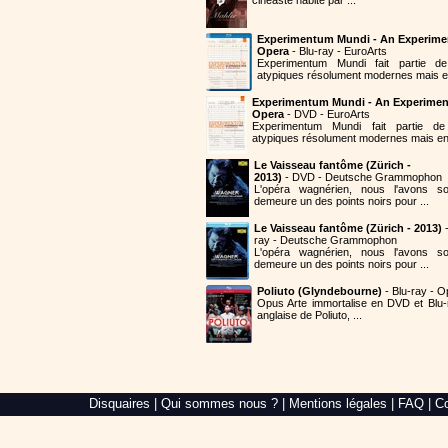
Experimentum Mundi - An Experime
Opera
- Blu-ray - EuroArts
Experimentum Mundi fait partie 
atypiques résolument modernes mais en
Experimentum Mundi - An Experimen
Opera
- DVD - EuroArts
Experimentum Mundi fait partie 
atypiques résolument modernes mais en 
Le Vaisseau fantôme (Zürich -
2013)
- DVD - Deutsche Grammophon
L'opéra wagnérien, nous l'avons so
demeure un des points noirs pour ...
Le Vaisseau fantôme (Zürich - 2013)
-
ray - Deutsche Grammophon
L'opéra wagnérien, nous l'avons so
demeure un des points noirs pour ...
Poliuto (Glyndebourne)
- Blu-ray - O
Opus Arte immortalise en DVD et Blu-
anglaise de Poliuto, ...
Alré
Disquaires
|
Qui sommes nous ?
|
Mentions légales
|
FAQ
|
Co
Web,
création
de