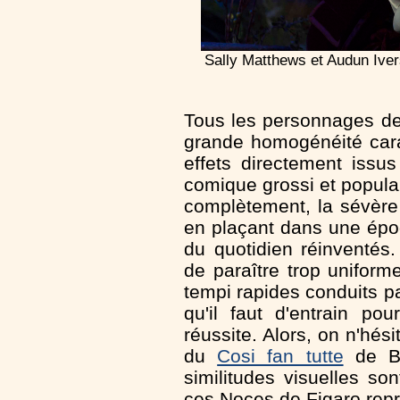
Sally Matthews et Audun Ive
Tous les personnages de 
grande homogénéité carac
effets directement issu
comique grossi et popula
complètement, la sévère
en plaçant dans une ép
du quotidien réinventés
de paraître trop unifor
tempi rapides conduits par
qu'il faut d'entrain po
réussite. Alors, on n'hés
du
Cosi fan tutte
de Be
similitudes visuelles son
ces Noces de Figaro rep