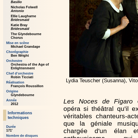
Basilio
Nicholas Folwell
Antonio
Ellie Laugharne
Bridesmaid
Katie Bray
Bridesmaid
The Glyndebourne
Chorus
Mise en scène
Michael Grandage
Chorégraphie
Ben Wright
Orchestre
Orchestra of the Age of
Enlightenment
Chef d'orchestre
Robin Ticciati
Lydia Teuscher (Susanna), Vito
Réalisation
François Roussillon
Origine
Glyndebourne
Les Noces de Figaro
e
Année
2012
opéra si théâtral qu'il e
Informations
véritables chanteurs-act
techniques
que la géniale musiqu
Durée
chargée d'un élan e
171'
Nombre de disques