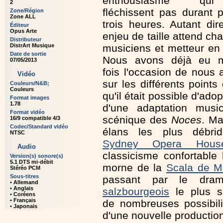
enthousiasme q
2
fléchissent pas durant 
Zone/Région
Zone ALL
trois heures. Autant dir
Éditeur
Opus Arte
enjeu de taille attend ch
Distributeur
DistrArt Musique
musiciens et metteur en
Date de sortie
Nous avons déjà eu m
07/05/2013
fois l'occasion de nous a
Vidéo
sur les différents points
Couleurs/N&B;
Couleurs
qu'il était possible d'adop
Format images
1.78
d'une adaptation music
Format vidéo
scénique des
Noces
. Ma
16/9 compatible 4/3
Codec/Standard vidéo
élans les plus débri
NTSC
Sydney Opera Hous
Audio
classicisme confortable 
Version(s) sonore(s)
5.1 DTS mi-débit
morne de la
Scala de M
Stéréo PCM
Sous-titres
passant par le dram
• Allemand
• Anglais
salzbourgeois
le plus s
• Coréens
• Français
de nombreuses possibili
• Japonais
d'une nouvelle productio