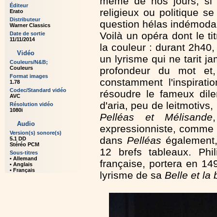
même de nos jours, si 
Éditeur
religieux ou politique s
Erato
Distributeur
question hélas indémodab
Warner Classics
Voilà un opéra dont le t
Date de sortie
11/11/2014
la couleur : durant 2h40,
Vidéo
un lyrisme qui ne tarit j
Couleurs/N&B;
profondeur du mot et
Couleurs
Format images
constamment l'inspirati
1.78
Codec/Standard vidéo
résoudre le fameux dil
AVC
d'aria, peu de leitmotivs
Résolution vidéo
1080i
Pelléas et Mélisande
Audio
expressionniste, comme 
Version(s) sonore(s)
dans
Pelléas
également,
5.1 DD
Stéréo PCM
12 brefs tableaux. Phil
Sous-titres
• Allemand
française, portera en 1
• Anglais
• Français
lyrisme de sa
Belle et la 