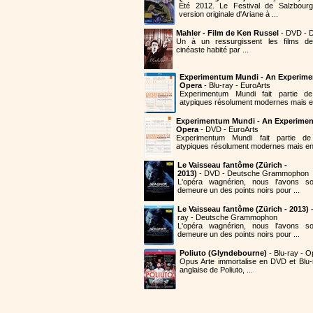
Été 2012. Le Festival de Salzbourg
version originale d'Ariane à ...
Mahler - Film de Ken Russel
- DVD - D
Un à un ressurgissent les films de
cinéaste habité par ...
Experimentum Mundi - An Experime
Opera
- Blu-ray - EuroArts
Experimentum Mundi fait partie 
atypiques résolument modernes mais en
Experimentum Mundi - An Experimen
Opera
- DVD - EuroArts
Experimentum Mundi fait partie 
atypiques résolument modernes mais en 
Le Vaisseau fantôme (Zürich -
2013)
- DVD - Deutsche Grammophon
L'opéra wagnérien, nous l'avons so
demeure un des points noirs pour ...
Le Vaisseau fantôme (Zürich - 2013)
-
ray - Deutsche Grammophon
L'opéra wagnérien, nous l'avons so
demeure un des points noirs pour ...
Poliuto (Glyndebourne)
- Blu-ray - O
Opus Arte immortalise en DVD et Blu-
anglaise de Poliuto, ...