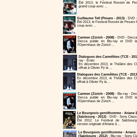
Été 2013, le Festival Rossini de Pe
grand coup avec ...
Guillaume Tell (Pesaro - 2013)
- DVD 
Été 2013, le Festival Rossini de Pesaro
coup avec ...
Carmen (Zürich - 2008)
- DVD - Decc
Decca publie en Blu-ray et DVD 
l'Opernhaus de Zürich ...
Dialogues des Carmélites (TCE - 201
ray - Erato
En décembre 2013, le Théâtre des 
offrait à Olivier Py la ...
Dialogues des Carmélites (TCE - 2013
En décembre 2013, le Théâtre des C
offrait à Olivier Py la ...
Carmen (Zürich - 2008)
- Blu-ray - De
Decca publie en Blu-ray et DVD 
l'Opernhaus de Zürich ...
Le Bourgeois gentilhomme - Ariane 
(Salzbourg - 2012)
- DVD - Sony Classi
Été 2012. Le Festival de Salzbourg
version originale d'Ariane à ...
Le Bourgeois gentilhomme - Ariane
(Salzbourg - 2012)
- Blu-ray - Sony Cl