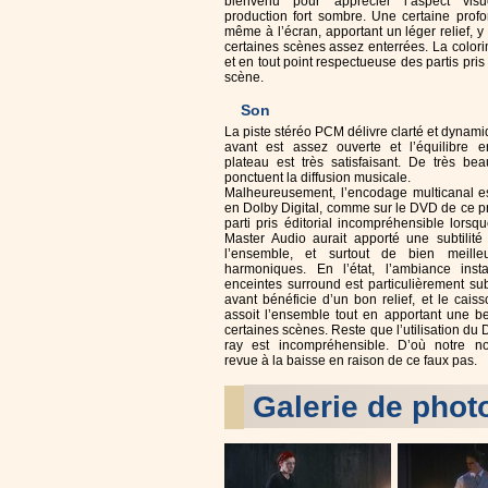
bienvenu pour apprécier l’aspect vis
production fort sombre. Une certaine profo
même à l’écran, apportant un léger relief, 
certaines scènes assez enterrées. La colorim
et en tout point respectueuse des partis pris
scène.
Son
La piste stéréo PCM délivre clarté et dynam
avant est assez ouverte et l’équilibre e
plateau est très satisfaisant. De très bea
ponctuent la diffusion musicale.
Malheureusement, l’encodage multicanal es
en Dolby Digital, comme sur le DVD de ce 
parti pris éditorial incompréhensible lors
Master Audio aurait apporté une subtilité
l’ensemble, et surtout de bien meilleu
harmoniques. En l’état, l’ambiance inst
enceintes surround est particulièrement sub
avant bénéficie d’un bon relief, et le cai
assoit l’ensemble tout en apportant une be
certaines scènes. Reste que l’utilisation du 
ray est incompréhensible. D’où notre no
revue à la baisse en raison de ce faux pas.
Galerie de phot