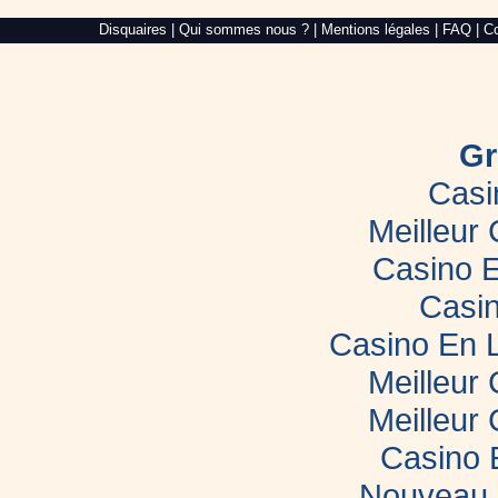
Alré
Disquaires
|
Qui sommes nous ?
|
Mentions légales
|
FAQ
|
Co
Web,
création
de
site
internet
dans
le
Gr
Morbihan
Casi
Meilleur
Casino E
Casin
Casino En 
Meilleur
Meilleur
Casino 
Nouveau 