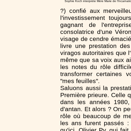
Sophie Koch interprète Mère Marie de l'Incarnati
?) confié aux merveille
l'investissement toujou
gagnant de l'entrepr
consolatrice d'une Vér
visage de cendre émacié
livre une prestation de
viragos autoritaires que
même que sa voix aux ai
les notes du rôle diffic
transformer certaines v
"mes feuilles".
Saluons aussi la presta
Première prieure. Celle 
dans les années 1980, 
d'antan. Et alors ? On 
rôle où beaucoup de mer
les ans furent passés :
qu'ici, Olivier Py, qui f