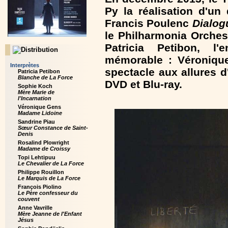
Py la réalisation d'un
Francis Poulenc
Dialog
le Philharmonia Orchest
Patricia Petibon, l'
mémorable : Véroniqu
Interprètes
spectacle aux allures 
Patricia Petibon
Blanche de La Force
DVD et Blu-ray.
Sophie Koch
Mère Marie de
l'Incarnation
Véronique Gens
Madame Lidoine
Sandrine Piau
Sœur Constance de Saint-
Denis
Rosalind Plowright
Madame de Croissy
Topi Lehtipuu
Le Chevalier de La Force
Philippe Rouillon
Le Marquis de La Force
François Piolino
Le Père confesseur du
couvent
Anne Vavrille
Mère Jeanne de l'Enfant
Jésus