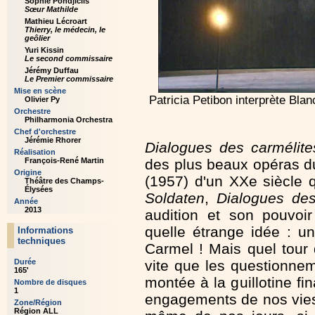
Sophie Pondjiclis
Sœur Mathilde
Mathieu Lécroart
Thierry, le médecin, le
geôlier
Yuri Kissin
Le second commissaire
Jérémy Duffau
Le Premier commissaire
Mise en scène
Patricia Petibon interprète Bl
Olivier Py
Orchestre
Philharmonia Orchestra
Chef d'orchestre
Jérémie Rhorer
Dialogues des carmélite
Réalisation
des plus beaux opéras d
François-René Martin
Origine
(1957) d'un XXe siècle
Théâtre des Champs-
Élysées
Soldaten
,
Dialogues des
Année
2013
audition et son pouvoir
quelle étrange idée : u
Informations
techniques
Carmel ! Mais quel tour 
vite que les questionne
Durée
165'
montée à la guillotine fi
Nombre de disques
1
engagements de nos vies
Zone/Région
Région ALL