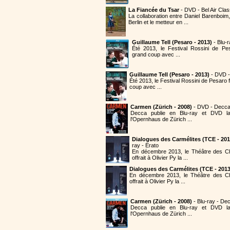
La Fiancée du Tsar
- DVD - Bel Air Cla
La collaboration entre Daniel Barenboim,
Berlin et le metteur en ...
Guillaume Tell (Pesaro - 2013)
- Blu-
Été 2013, le Festival Rossini de Pe
grand coup avec ...
Guillaume Tell (Pesaro - 2013)
- DVD 
Été 2013, le Festival Rossini de Pesaro
coup avec ...
Carmen (Zürich - 2008)
- DVD - Decc
Decca publie en Blu-ray et DVD 
l'Opernhaus de Zürich ...
Dialogues des Carmélites (TCE - 201
ray - Erato
En décembre 2013, le Théâtre des 
offrait à Olivier Py la ...
Dialogues des Carmélites (TCE - 2013
En décembre 2013, le Théâtre des C
offrait à Olivier Py la ...
Carmen (Zürich - 2008)
- Blu-ray - De
Decca publie en Blu-ray et DVD 
l'Opernhaus de Zürich ...