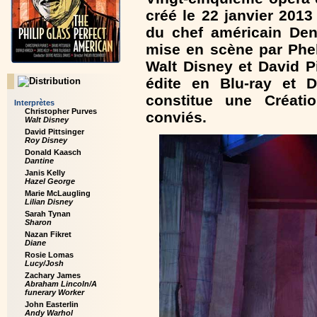
créé le 22 janvier 2013
du chef américain Den
mise en scène par Phe
Walt Disney et David Pi
édite en Blu-ray et 
constitue une Créati
Interprètes
Christopher Purves
conviés.
Walt Disney
David Pittsinger
Roy Disney
Donald Kaasch
Dantine
Janis Kelly
Hazel George
Marie McLaugling
Lilian Disney
Sarah Tynan
Sharon
Nazan Fikret
Diane
Rosie Lomas
Lucy/Josh
Zachary James
Abraham Lincoln/A
funerary Worker
John Easterlin
Andy Warhol