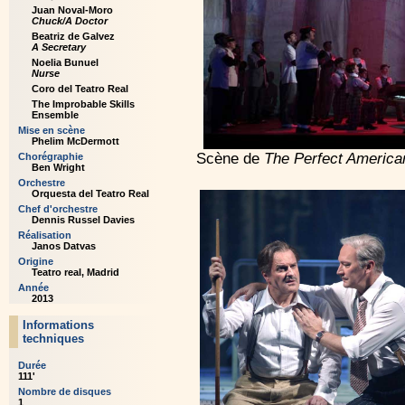
Juan Noval-Moro
Chuck/A Doctor
Beatriz de Galvez
A Secretary
Noelia Bunuel
Nurse
Coro del Teatro Real
The Improbable Skills
Ensemble
Mise en scène
Phelim McDermott
Scène de
The Perfect America
Chorégraphie
Ben Wright
Orchestre
Orquesta del Teatro Real
Chef d'orchestre
Dennis Russel Davies
Réalisation
Janos Datvas
Origine
Teatro real, Madrid
Année
2013
Informations
techniques
Durée
111'
Nombre de disques
1