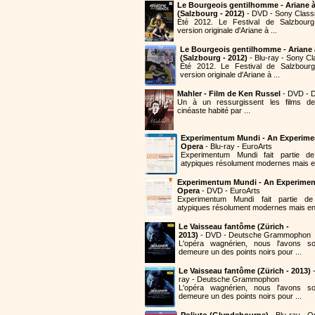
Le Bourgeois gentilhomme - Ariane 
(Salzbourg - 2012)
- DVD - Sony Classi
Été 2012. Le Festival de Salzbourg
version originale d'Ariane à ...
Le Bourgeois gentilhomme - Ariane
(Salzbourg - 2012)
- Blu-ray - Sony Cl
Été 2012. Le Festival de Salzbourg
version originale d'Ariane à ...
Mahler - Film de Ken Russel
- DVD - D
Un à un ressurgissent les films de
cinéaste habité par ...
Experimentum Mundi - An Experime
Opera
- Blu-ray - EuroArts
Experimentum Mundi fait partie 
atypiques résolument modernes mais en
Experimentum Mundi - An Experimen
Opera
- DVD - EuroArts
Experimentum Mundi fait partie 
atypiques résolument modernes mais en 
Le Vaisseau fantôme (Zürich -
2013)
- DVD - Deutsche Grammophon
L'opéra wagnérien, nous l'avons so
demeure un des points noirs pour ...
Le Vaisseau fantôme (Zürich - 2013)
-
ray - Deutsche Grammophon
L'opéra wagnérien, nous l'avons so
demeure un des points noirs pour ...