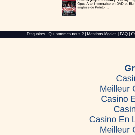
Poliuto (Glyndebourne)
- Blu-ray - O
Opus Arte immortalise en DVD et Blu-
anglaise de Poliuto, ...
Alré
Disquaires
|
Qui sommes nous ?
|
Mentions légales
|
FAQ
|
Co
Web,
création
de
site
internet
dans
le
Gr
Morbihan
Casi
Meilleur
Casino E
Casin
Casino En 
Meilleur