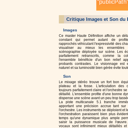
Critique Images et Son du 
Images
Ce master Haute Définition affiche un déta
constant qui permet autant de profi
rapprochés véhiculant l'expressivité des ch
visualiser au mieux les ensembles 
scénographie déployée sur scène. Les éc
parfaitement retranscrits, comme la col
l'ensemble bénéficie d'un bon relief a
probants contrastes. Le visionnage est 
naturel et sa luminosité bien gérée évite tout
Son
Le mixage stéréo trouve un fort bon équil
plateau et la fosse. L'articulation des 
toujours parfaitement claire et l'orchestre s
détaillé. L'ensemble profite d'une bonne d
dispense une scène avant un peu trop tassé
La piste multicanale 5.1 tranche immé
apportant une précision accrue tant sur
l'orchestre. Les instruments se déploient et 
l'orchestration paraissent bien plus évid
temps qu'une dynamique plus ample per
saisir la puissance musicale de l'œuvre
vocaux sont infiniment mieux détaillés et