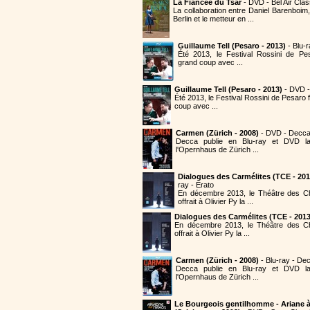
La Fiancée du Tsar
- DVD - Bel Air Cla
La collaboration entre Daniel Barenboim,
Berlin et le metteur en ...
Guillaume Tell (Pesaro - 2013)
- Blu-
Été 2013, le Festival Rossini de Pe
grand coup avec ...
Guillaume Tell (Pesaro - 2013)
- DVD 
Été 2013, le Festival Rossini de Pesaro
coup avec ...
Carmen (Zürich - 2008)
- DVD - Decc
Decca publie en Blu-ray et DVD 
l'Opernhaus de Zürich ...
Dialogues des Carmélites (TCE - 201
ray - Erato
En décembre 2013, le Théâtre des 
offrait à Olivier Py la ...
Dialogues des Carmélites (TCE - 2013
En décembre 2013, le Théâtre des C
offrait à Olivier Py la ...
Carmen (Zürich - 2008)
- Blu-ray - De
Decca publie en Blu-ray et DVD 
l'Opernhaus de Zürich ...
Le Bourgeois gentilhomme - Ariane 