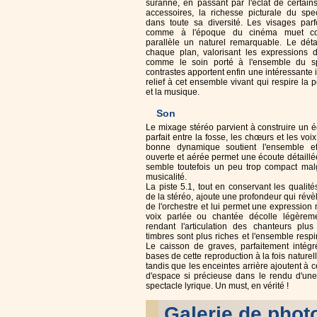
suranné, en passant par l'éclat de certain
accessoires, la richesse picturale du spec
dans toute sa diversité. Les visages parf
comme à l'époque du cinéma muet co
parallèle un naturel remarquable. Le détai
chaque plan, valorisant les expressions 
comme le soin porté à l'ensemble du sp
contrastes apportent enfin une intéressante
relief à cet ensemble vivant qui respire la 
et la musique.
Son
Le mixage stéréo parvient à construire un é
parfait entre la fosse, les chœurs et les voi
bonne dynamique soutient l'ensemble et 
ouverte et aérée permet une écoute détaill
semble toutefois un peu trop compact ma
musicalité.
La piste 5.1, tout en conservant les qualité
de la stéréo, ajoute une profondeur qui révèl
de l'orchestre et lui permet une expression
voix parlée ou chantée décolle légèreme
rendant l'articulation des chanteurs plus
timbres sont plus riches et l'ensemble resp
Le caisson de graves, parfaitement intégré
bases de cette reproduction à la fois naturell
tandis que les enceintes arrière ajoutent à c
d'espace si précieuse dans le rendu d'une
spectacle lyrique. Un must, en vérité !
Galerie de phot