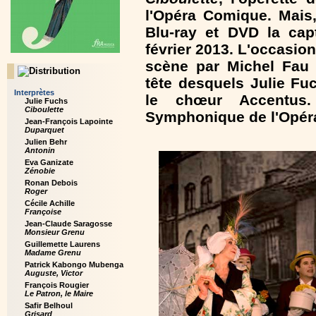
l'Opéra Comique. Mais
Blu-ray et DVD la cap
février 2013. L'occasio
scène par Michel Fau 
tête desquels Julie Fu
Interprètes
le chœur Accentus. 
Julie Fuchs
Ciboulette
Symphonique de l'Opéra
Jean-François Lapointe
Duparquet
Julien Behr
Antonin
Eva Ganizate
Zénobie
Ronan Debois
Roger
Cécile Achille
Françoise
Jean-Claude Saragosse
Monsieur Grenu
Guillemette Laurens
Madame Grenu
Patrick Kabongo Mubenga
Auguste, Victor
François Rougier
Le Patron, le Maire
Safir Belhoul
Grisard