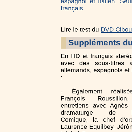
espagnol et italien. Seu
français.
Lire le test du
DVD Ciboul
Suppléments du
En HD et français stér
avec des sous-titres a
allemands, espagnols et i
:
- Également réalis
François Roussillo
entretiens avec Agnès T
dramaturge de l'
Comique, la chef d'orc
Laurence Equilbey, Jérô