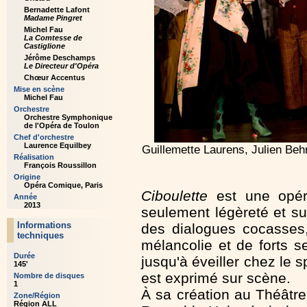
Bernadette Lafont
Madame Pingret
Michel Fau
La Comtesse de
Castiglione
Jérôme Deschamps
Le Directeur d'Opéra
Chœur Accentus
Mise en scène
Michel Fau
Orchestre
Orchestre Symphonique
de l'Opéra de Toulon
Chef d'orchestre
Laurence Equilbey
Guillemette Laurens, Julien Be
Réalisation
François Roussillon
Origine
Opéra Comique, Paris
Ciboulette
est une opéret
Année
2013
seulement légèreté et sup
Informations
des dialogues cocasses,
techniques
mélancolie et de forts 
Durée
jusqu'à éveiller chez le 
145'
est exprimé sur scène.
Nombre de disques
1
À sa création au Théâtre
Zone/Région
Région ALL