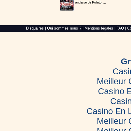
anglaise de Poliuto, ...
Alré
Disquaires
|
Qui sommes nous ?
|
Mentions légales
|
FAQ
|
Co
Web,
création
de
site
internet
dans
le
Gr
Morbihan
Casi
Meilleur
Casino E
Casin
Casino En 
Meilleur
Meilleur