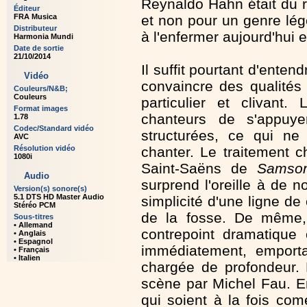
Reynaldo Hahn était du 
Éditeur
FRA Musica
et non pour un genre lég
Distributeur
à l'enfermer aujourd'hui 
Harmonia Mundi
Date de sortie
21/10/2014
Il suffit pourtant d'ente
Vidéo
convaincre des qualités
Couleurs/N&B;
Couleurs
particulier et clivant.
Format images
chanteurs de s'appuye
1.78
Codec/Standard vidéo
structurées, ce qui ne 
AVC
Résolution vidéo
chanter. Le traitement c
1080i
Saint-Saëns de
Samson
Audio
surprend l'oreille à de 
Version(s) sonore(s)
5.1 DTS HD Master Audio
simplicité d'une ligne d
Stéréo PCM
de la fosse. De même, 
Sous-titres
• Allemand
contrepoint dramatique
• Anglais
• Espagnol
immédiatement, emporta
• Français
• Italien
chargée de profondeur. 
scène par Michel Fau. E
qui soient à la fois com