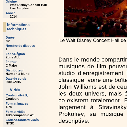
Origine
Walt Disney Concert Hall -
Los Angeles
Année
2014
Informations
techniques
Durée
Le Walt Disney Concert Hall de 
85'
Nombre de disques
1
Zone/Région
Zone ALL
Dans le monde compartim
Éditeur
musiques de film peuven
C Major
Distributeur
studio d'enregistrement
Harmonia Mundi
classique, voire une boît
Date de sortie
30/06/2015
John Williams est de ce
Vidéo
les deux univers, mais 
Couleurs/N&B;
co-existent totalement.
Couleurs
Format images
largement à Stravinsk
1.78
Format vidéo
Prokofiev, sa musique 
16/9 compatible 4/3
descriptive.
Codec/Standard vidéo
NTSC