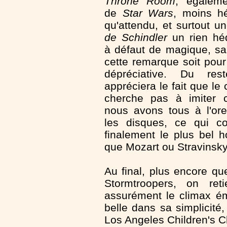
Throne Room
, égaleme
de
Star Wars
, moins h
qu'attendu, et surtout u
de Schindler
un rien hé
à défaut de magique, s
cette remarque soit pour
dépréciative. Du res
appréciera le fait que le
cherche pas à imiter 
nous avons tous à l'orei
les disques, ce qui co
finalement le plus bel 
que Mozart ou Stravins
Au final, plus encore q
Stormtroopers, on ret
assurément le climax ém
belle dans sa simplicité
Los Angeles Children's C