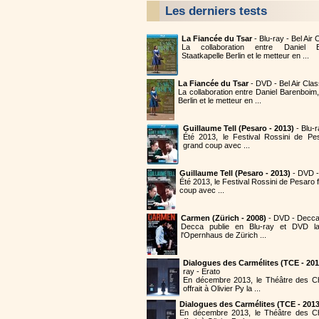
Les derniers tests
La Fiancée du Tsar
- Blu-ray - Bel Air
La collaboration entre Daniel B
Staatkapelle Berlin et le metteur en ...
La Fiancée du Tsar
- DVD - Bel Air Cla
La collaboration entre Daniel Barenboim,
Berlin et le metteur en ...
Guillaume Tell (Pesaro - 2013)
- Blu-
Été 2013, le Festival Rossini de Pe
grand coup avec ...
Guillaume Tell (Pesaro - 2013)
- DVD 
Été 2013, le Festival Rossini de Pesaro
coup avec ...
Carmen (Zürich - 2008)
- DVD - Decc
Decca publie en Blu-ray et DVD 
l'Opernhaus de Zürich ...
Dialogues des Carmélites (TCE - 201
ray - Erato
En décembre 2013, le Théâtre des 
offrait à Olivier Py la ...
Dialogues des Carmélites (TCE - 2013
En décembre 2013, le Théâtre des C