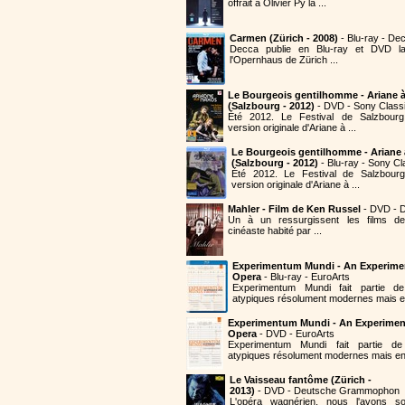
offrait à Olivier Py la ...
Carmen (Zürich - 2008)
- Blu-ray - De
Decca publie en Blu-ray et DVD 
l'Opernhaus de Zürich ...
Le Bourgeois gentilhomme - Ariane 
(Salzbourg - 2012)
- DVD - Sony Classi
Été 2012. Le Festival de Salzbourg
version originale d'Ariane à ...
Le Bourgeois gentilhomme - Ariane
(Salzbourg - 2012)
- Blu-ray - Sony Cl
Été 2012. Le Festival de Salzbourg
version originale d'Ariane à ...
Mahler - Film de Ken Russel
- DVD - D
Un à un ressurgissent les films de
cinéaste habité par ...
Experimentum Mundi - An Experime
Opera
- Blu-ray - EuroArts
Experimentum Mundi fait partie 
atypiques résolument modernes mais en
Experimentum Mundi - An Experimen
Opera
- DVD - EuroArts
Experimentum Mundi fait partie 
atypiques résolument modernes mais en 
Le Vaisseau fantôme (Zürich -
2013)
- DVD - Deutsche Grammophon
L'opéra wagnérien, nous l'avons so