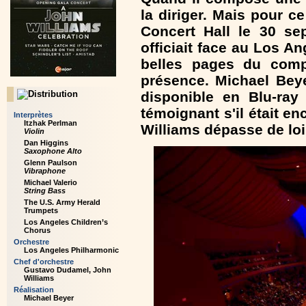
la diriger. Mais pour 
Concert Hall le 30 se
officiait face au Los A
belles pages du comp
présence. Michael Beye
disponible en Blu-ray
témoignant s'il était e
Interprètes
Itzhak Perlman
Williams dépasse de loin
Violin
Dan Higgins
Saxophone Alto
Glenn Paulson
Vibraphone
Michael Valerio
String Bass
The U.S. Army Herald
Trumpets
Los Angeles Children’s
Chorus
Orchestre
Los Angeles Philharmonic
Chef d'orchestre
Gustavo Dudamel, John
Williams
Réalisation
Michael Beyer