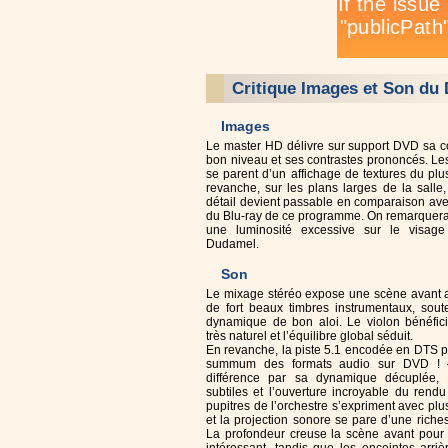
Critique Images et Son du
Images
Le master HD délivre sur support DVD sa co
bon niveau et ses contrastes prononcés. Le
se parent d’un affichage de textures du plus
revanche, sur les plans larges de la salle
détail devient passable en comparaison ave
du Blu-ray de ce programme. On remarquera 
une luminosité excessive sur le visag
Dudamel.
Son
Le mixage stéréo expose une scène avant a
de fort beaux timbres instrumentaux, sou
dynamique de bon aloi. Le violon bénéfic
très naturel et l’équilibre global séduit.
En revanche, la piste 5.1 encodée en DTS pl
summum des formats audio sur DVD ! 
différence par sa dynamique décuplée,
subtiles et l’ouverture incroyable du rend
pupitres de l’orchestre s’expriment avec plu
et la projection sonore se pare d’une riches
La profondeur creuse la scène avant pour u