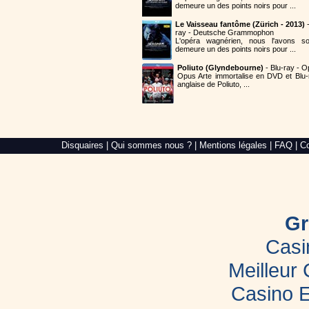
demeure un des points noirs pour ...
Le Vaisseau fantôme (Zürich - 2013)
-
ray - Deutsche Grammophon
L'opéra wagnérien, nous l'avons so
demeure un des points noirs pour ...
Poliuto (Glyndebourne)
- Blu-ray - O
Opus Arte immortalise en DVD et Blu-
anglaise de Poliuto, ...
Alré
Disquaires
|
Qui sommes nous ?
|
Mentions légales
|
FAQ
|
Co
Web,
création
de
site
internet
dans
le
Gr
Morbihan
Casi
Meilleur
Casino E