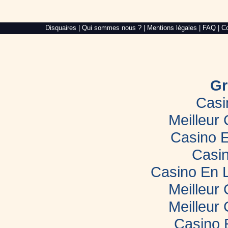
Alré
Disquaires
|
Qui sommes nous ?
|
Mentions légales
|
FAQ
|
Co
Web,
création
de
site
internet
dans
le
Gr
Morbihan
Casi
Meilleur
Casino E
Casin
Casino En 
Meilleur
Meilleur
Casino 