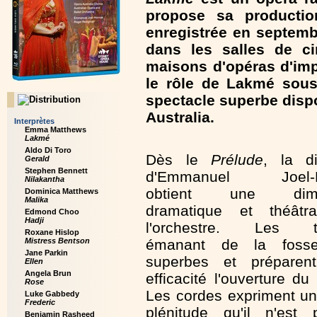
propose sa producti
enregistrée en septemb
dans les salles de c
maisons d'opéras d'imp
le rôle de Lakmé sous
spectacle superbe dispo
Australia.
Interprètes
Emma Matthews
Lakmé
Aldo Di Toro
Dès le
Prélude
, la di
Gerald
Stephen Bennett
d'Emmanuel Joel-H
Nilakantha
obtient une dime
Dominica Matthews
Malika
dramatique et théâtr
Edmond Choo
Hadji
l'orchestre. Les t
Roxane Hislop
Mistress Bentson
émanant de la foss
Jane Parkin
superbes et préparen
Ellen
Angela Brun
efficacité l'ouverture du
Rose
Les cordes expriment un
Luke Gabbedy
Frederic
plénitude qu'il n'est 
Benjamin Rasheed