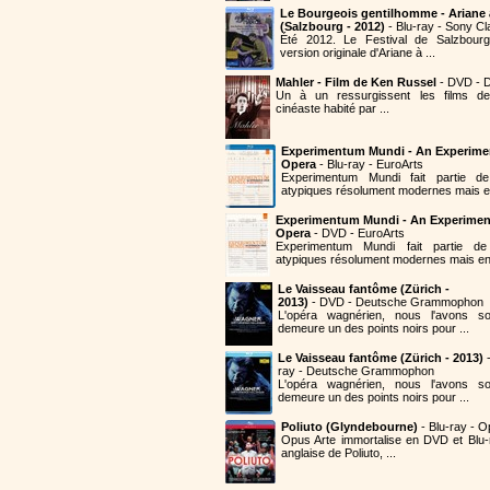
Le Bourgeois gentilhomme - Ariane
(Salzbourg - 2012)
- Blu-ray - Sony Cl
Été 2012. Le Festival de Salzbourg
version originale d'Ariane à ...
Mahler - Film de Ken Russel
- DVD - D
Un à un ressurgissent les films de
cinéaste habité par ...
Experimentum Mundi - An Experime
Opera
- Blu-ray - EuroArts
Experimentum Mundi fait partie 
atypiques résolument modernes mais en
Experimentum Mundi - An Experimen
Opera
- DVD - EuroArts
Experimentum Mundi fait partie 
atypiques résolument modernes mais en 
Le Vaisseau fantôme (Zürich -
2013)
- DVD - Deutsche Grammophon
L'opéra wagnérien, nous l'avons so
demeure un des points noirs pour ...
Le Vaisseau fantôme (Zürich - 2013)
-
ray - Deutsche Grammophon
L'opéra wagnérien, nous l'avons so
demeure un des points noirs pour ...
Poliuto (Glyndebourne)
- Blu-ray - O
Opus Arte immortalise en DVD et Blu-
anglaise de Poliuto, ...