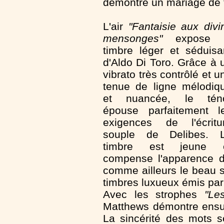
démontre un mariage de t
L'air
"Fantaisie aux divi
mensonges"
expose 
timbre léger et séduisa
d'Aldo Di Toro. Grâce à 
vibrato très contrôlé et u
tenue de ligne mélodiq
et nuancée, le tén
épouse parfaitement l
exigences de l'écritu
souple de Delibes. 
timbre est jeune 
compense l'apparence d
comme ailleurs le beau s
timbres luxueux émis par 
Avec les strophes
"Le
Matthews démontre ensuite
La sincérité des mots s