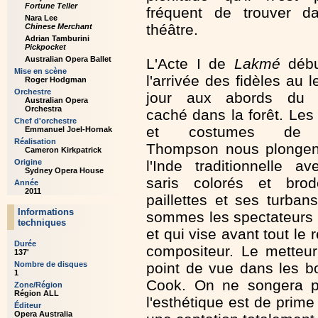
Fortune Teller
fréquent de trouver d
Nara Lee
théâtre.
Chinese Merchant
Adrian Tamburini
Pickpocket
Australian Opera Ballet
L'Acte I de
Lakmé
débu
Mise en scène
l'arrivée des fidèles au 
Roger Hodgman
Orchestre
jour aux abords du 
Australian Opera
Orchestra
caché dans la forêt. Les
Chef d'orchestre
et costumes de
Emmanuel Joel-Hornak
Réalisation
Thompson nous plongen
Cameron Kirkpatrick
Origine
l'Inde traditionnelle a
Sydney Opera House
saris colorés et bro
Année
2011
paillettes et ses turban
Informations
sommes les spectateurs d
techniques
et qui vise avant tout le r
Durée
compositeur. Le mette
137'
Nombre de disques
point de vue dans les bo
1
Cook. On ne songera p
Zone/Région
Région ALL
l'esthétique est de prim
Éditeur
Opera Australia