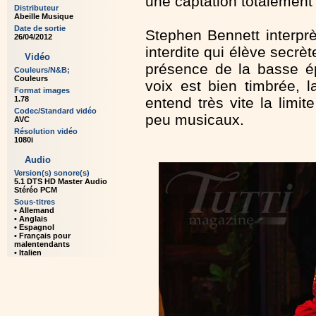
une captation totalement 
Distributeur
Abeille Musique
Date de sortie
Stephen Bennett interprè
26/04/2012
interdite qui élève secr
Vidéo
présence de la basse ép
Couleurs/N&B;
Couleurs
voix est bien timbrée, l
Format images
1.78
entend très vite la limi
Codec/Standard vidéo
peu musicaux.
AVC
Résolution vidéo
1080i
Audio
Version(s) sonore(s)
5.1 DTS HD Master Audio
Stéréo PCM
Sous-titres
• Allemand
• Anglais
• Espagnol
• Français pour
malentendants
• Italien