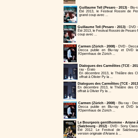
Guillaume Tell (Pesaro - 2013)
- Blu-
Été 2013, le Festival Rossini de Pe
grand coup avec ...
Guillaume Tell (Pesaro - 2013)
- DVD 
Été 2013, le Festival Rossini de Pesaro
coup avec ...
Carmen (Zürich - 2008)
- DVD - Decc
Decca publie en Blu-ray et DVD 
l'Opernhaus de Zürich ...
Dialogues des Carmélites (TCE - 201
ray - Erato
En décembre 2013, le Théâtre des 
offrait à Olivier Py la ...
Dialogues des Carmélites (TCE - 2013
En décembre 2013, le Théâtre des C
offrait à Olivier Py la ...
Carmen (Zürich - 2008)
- Blu-ray - De
Decca publie en Blu-ray et DVD 
l'Opernhaus de Zürich ...
Le Bourgeois gentilhomme - Ariane 
(Salzbourg - 2012)
- DVD - Sony Classi
Été 2012. Le Festival de Salzbourg
version originale d'Ariane à ...