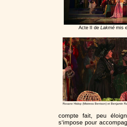
Acte II de
Lakmé
mis e
Roxane Hislop (Mistress Bentson) et Benjamin R
compte fait, peu éloign
s’impose pour accompagn