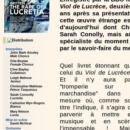
Viol de Lucrèce
, deuxiè
ans après sa présentat
cette œuvre étrange es
d’aujourd’hui dont Ch
Sarah Conolly, mais au
spécialiste du moment 
par le savoir-faire du 
Interprètes
John Mark Ainsley
Male Chorus
Orla Boylan
Quel livret étonnant q
Female Chorus
Clive Bayley
celui du
Viol de Lucrèc
Collatinus
Leigh Melrose
Et il n’y aura p
Junius
"tromperie sur 
Christopher Maltman
Prince Tarquinius
marchandise" dans 
Sarah Connolly
Lucretia
mesure où, comme s
Catherine Wyn-Rogers
titre l’indique, il s’agira 
Bianca
Mary Nelson
parvenir à mettre 
Lucia
musique et en scè
Mise en scène
David McVicar
l’impensable ! Mai
Orchestre