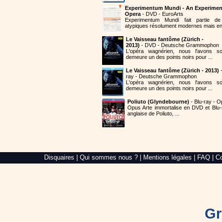
Experimentum Mundi - An Experimen
Opera
- DVD - EuroArts
Experimentum Mundi fait partie 
atypiques résolument modernes mais en 
Le Vaisseau fantôme (Zürich -
2013)
- DVD - Deutsche Grammophon
L'opéra wagnérien, nous l'avons so
demeure un des points noirs pour ...
Le Vaisseau fantôme (Zürich - 2013)
-
ray - Deutsche Grammophon
L'opéra wagnérien, nous l'avons so
demeure un des points noirs pour ...
Poliuto (Glyndebourne)
- Blu-ray - O
Opus Arte immortalise en DVD et Blu-
anglaise de Poliuto, ...
Alré
Disquaires
|
Qui sommes nous ?
|
Mentions légales
|
FAQ
|
Co
Web,
création
de
site
internet
dans
le
Gr
Morbihan