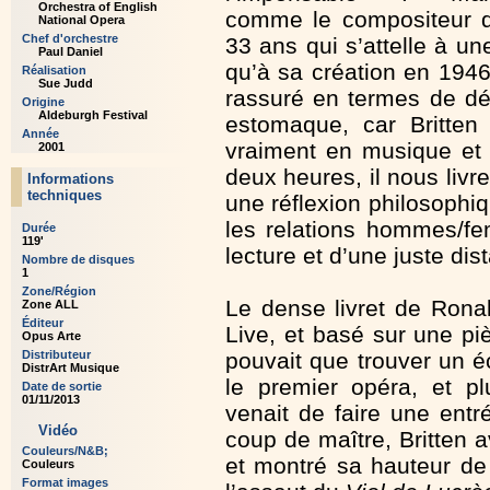
Orchestra of English
comme le compositeur 
National Opera
Chef d'orchestre
33 ans qui s’attelle à u
Paul Daniel
qu’à sa création en 1946
Réalisation
Sue Judd
rassuré en termes de dél
Origine
Aldeburgh Festival
estomaque, car Britten
Année
vraiment en musique et
2001
deux heures, il nous livre
Informations
techniques
une réflexion philosophiq
les relations hommes/f
Durée
119'
lecture et d’une juste di
Nombre de disques
1
Zone/Région
Le dense livret de Rona
Zone ALL
Éditeur
Live, et basé sur une pi
Opus Arte
Distributeur
pouvait que trouver un 
DistrArt Musique
le premier opéra, et p
Date de sortie
01/11/2013
venait de faire une ent
Vidéo
coup de maître, Britten 
Couleurs/N&B;
et montré sa hauteur de
Couleurs
Format images