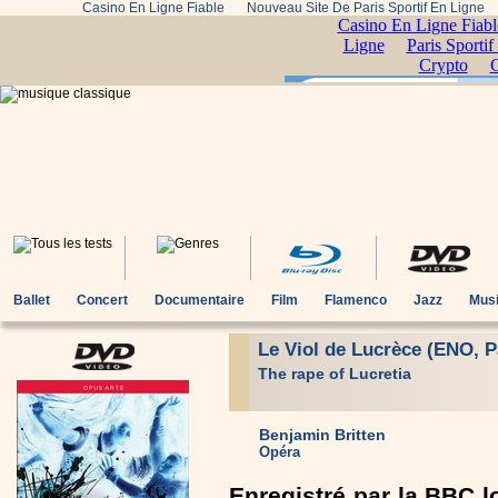
Casino En Ligne Fiable
Nouveau Site De Paris Sportif En Ligne
Ballet
Concert
Documentaire
Film
Flamenco
Jazz
Musi
Le Viol de Lucrèce (ENO, P
The rape of Lucretia
Benjamin Britten
Opéra
Enregistré par la BBC l