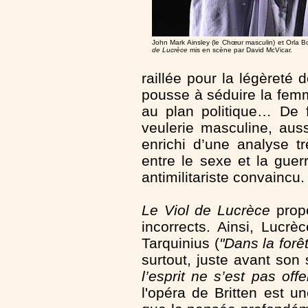
John Mark Ainsley (le Chœur masculin) et Orla 
de Lucrèce
mis en scène par David McVicar.
raillée pour la légèreté
pousse à séduire la femm
au plan politique… De f
veulerie masculine, aus
enrichi d’une analyse t
entre le sexe et la guer
antimilitariste convaincu.
Le Viol de Lucrèce
propo
incorrects. Ainsi, Lucrè
Tarquinius (
"Dans la forê
surtout, juste avant son
l’esprit ne s’est pas off
l'opéra de Britten est u