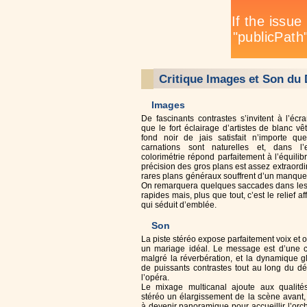
Critique Images et Son du
Images
De fascinants contrastes s’invitent à l’écran
que le fort éclairage d’artistes de blanc v
fond noir de jais satisfait n’importe qu
carnations sont naturelles et, dans l’
colorimétrie répond parfaitement à l’équilib
précision des gros plans est assez extraordi
rares plans généraux souffrent d’un manque 
On remarquera quelques saccades dans le
rapides mais, plus que tout, c’est le relief af
qui séduit d’emblée.
Son
La piste stéréo expose parfaitement voix et 
un mariage idéal. Le message est d’une c
malgré la réverbération, et la dynamique g
de puissants contrastes tout au long du d
l’opéra.
Le mixage multicanal ajoute aux qualité
stéréo un élargissement de la scène avant,
à devenir panoramique pour accueillir l’orche