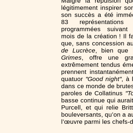
Malgré la répulsion qu
légitimement inspirer son
son succès a été imméd
83 représentations 
programmées suivant
mois de la création ! Il f
que, sans concession au
de Lucrèce
, bien que 
Grimes
, offre une gr
extrêmement tendus émer
prennent instantanément
quatuor
"Good night"
, à 
dans ce monde de brutes ; 
paroles de Collatinus
"T
basse continue qui aurai
Purcell, et qui relie B
bouleversants, qu’on a au
l’œuvre parmi les chefs-