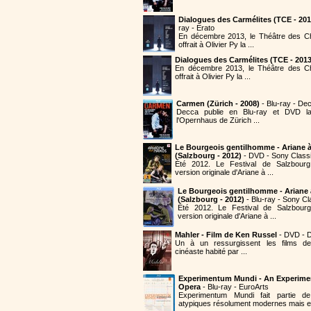
Dialogues des Carmélites (TCE - 201
ray - Erato
En décembre 2013, le Théâtre des 
offrait à Olivier Py la ...
Dialogues des Carmélites (TCE - 2013
En décembre 2013, le Théâtre des C
offrait à Olivier Py la ...
Carmen (Zürich - 2008)
- Blu-ray - De
Decca publie en Blu-ray et DVD 
l'Opernhaus de Zürich ...
Le Bourgeois gentilhomme - Ariane 
(Salzbourg - 2012)
- DVD - Sony Classi
Été 2012. Le Festival de Salzbourg
version originale d'Ariane à ...
Le Bourgeois gentilhomme - Ariane
(Salzbourg - 2012)
- Blu-ray - Sony Cl
Été 2012. Le Festival de Salzbourg
version originale d'Ariane à ...
Mahler - Film de Ken Russel
- DVD - D
Un à un ressurgissent les films de
cinéaste habité par ...
Experimentum Mundi - An Experime
Opera
- Blu-ray - EuroArts
Experimentum Mundi fait partie 
atypiques résolument modernes mais en