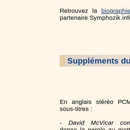
Retrouvez la
biographi
partenaire Symphozik.inf
Suppléments d
En anglais stéréo PC
sous-titres :
-
David McVicar co
donne la parole au met