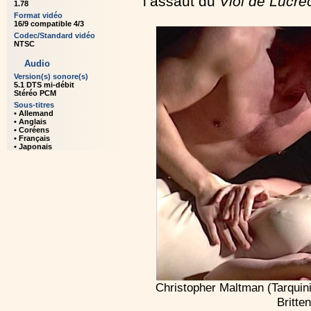
l’assaut du
Viol de Lucrè
1.78
Format vidéo
16/9 compatible 4/3
Codec/Standard vidéo
NTSC
Audio
Version(s) sonore(s)
5.1 DTS mi-débit
Stéréo PCM
Sous-titres
• Allemand
• Anglais
• Coréens
• Français
• Japonais
Christopher Maltman (Tarquin
Britte