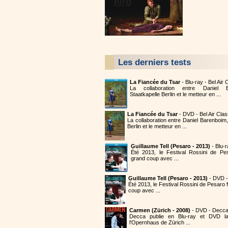
Les derniers tests
La Fiancée du Tsar
- Blu-ray - Bel Air
La collaboration entre Daniel B
Staatkapelle Berlin et le metteur en ...
La Fiancée du Tsar
- DVD - Bel Air Cla
La collaboration entre Daniel Barenboim,
Berlin et le metteur en ...
Guillaume Tell (Pesaro - 2013)
- Blu-
Été 2013, le Festival Rossini de Pe
grand coup avec ...
Guillaume Tell (Pesaro - 2013)
- DVD 
Été 2013, le Festival Rossini de Pesaro
coup avec ...
Carmen (Zürich - 2008)
- DVD - Decc
Decca publie en Blu-ray et DVD 
l'Opernhaus de Zürich ...