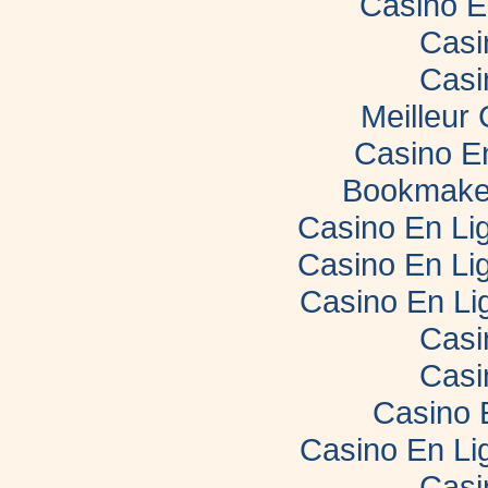
Casino E
Casi
Casi
Meilleur
Casino E
Bookmaker
Casino En Lig
Casino En Lig
Casino En Li
Casi
Casi
Casino 
Casino En Li
Casi