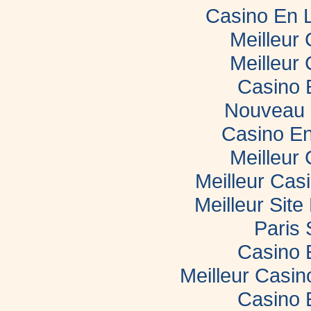
Casino En 
Meilleur
Meilleur
Casino 
Nouveau 
Casino En
Meilleur
Meilleur Cas
Meilleur Sit
Paris 
Casino 
Meilleur Casi
Casino 