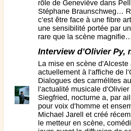
rôle de Geneviève dans Pel
Stéphane Braunschweg… Ren
c'est être face à une fibre ar
une sensibilité portée par un
rare que la scène magnifi
Interview d'Olivier Py,
La mise en scène d'Alceste a
actuellement à l'affiche de l
Dialogues des carmélites a
l'actualité musicale d'Olivie
Siegfried, nocturne a, par a
pour voix d'homme et ensem
Michael Jarell et créé réc
le metteur en scène, comédi