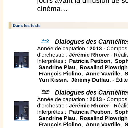
jours avant la diffusion de s
cinéma…
Dans les tests
Dialogues des Carmélite
Année de captation :
2013
- Composi
d'orchestre :
Jérémie Rhorer
- Réali
Interprètes :
Patricia Petibon
,
Soph
Sandrine Piau
,
Rosalind Plowrigh
François Piolino
,
Anne Vavrille
,
S
Yuri Kissin
,
Jérémy Duffau
, - Édit
Dialogues des Carmélite
Année de captation :
2013
- Composi
d'orchestre :
Jérémie Rhorer
- Réali
Interprètes :
Patricia Petibon
,
Soph
Sandrine Piau
,
Rosalind Plowrigh
François Piolino
,
Anne Vavrille
,
S