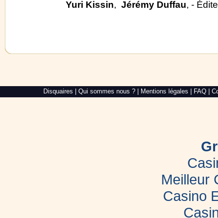
Yuri Kissin
,
Jérémy Duffau
, - Édit
Alré
Disquaires
|
Qui sommes nous ?
|
Mentions légales
|
FAQ
|
Co
Web,
création
de
site
internet
dans
le
Gr
Morbihan
Casi
Meilleur
Casino E
Casin