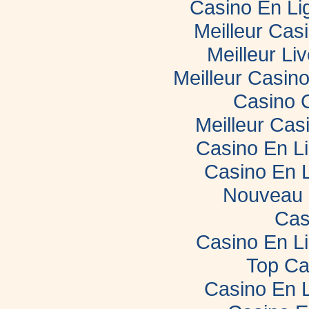
Casino En Li
Meilleur Cas
Meilleur Li
Meilleur Casin
Casino 
Meilleur Cas
Casino En L
Casino En 
Nouveau 
Cas
Casino En L
Top Ca
Casino En 