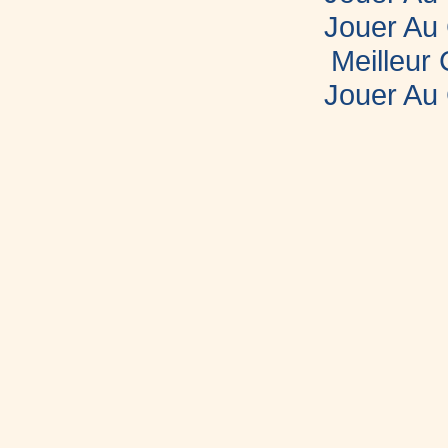
Jouer Au
Meilleur
Jouer Au