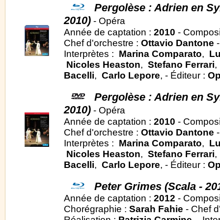
Pergolèse : Adrien en Syri
2010)
- Opéra
Année de captation :
2010
- Composi
Chef d'orchestre :
Ottavio Dantone
-
Interprètes :
Marina Comparato
,
Lu
Nicoles Heaston
,
Stefano Ferrari
Bacelli
,
Carlo Lepore
, - Éditeur :
Op
Pergolèse : Adrien en Syri
2010)
- Opéra
Année de captation :
2010
- Composi
Chef d'orchestre :
Ottavio Dantone
-
Interprètes :
Marina Comparato
,
Lu
Nicoles Heaston
,
Stefano Ferrari
Bacelli
,
Carlo Lepore
, - Éditeur :
Op
Peter Grimes (Scala - 20
Année de captation :
2012
- Composi
Chorégraphie :
Sarah Fahie
- Chef d
Réalisation :
Patrizia Carmine
- Inte