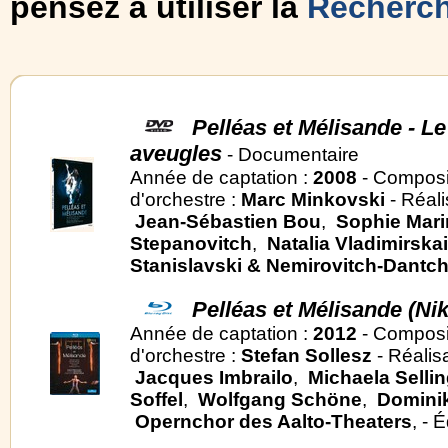
pensez à utiliser la
Recherc
Pelléas et Mélisande - L
aveugles
- Documentaire
Année de captation :
2008
- Composi
d'orchestre :
Marc Minkovski
- Réali
Jean-Sébastien Bou
,
Sophie Mari
Stepanovitch
,
Natalia Vladimirska
Stanislavski & Nemirovitch-Dantc
Pelléas et Mélisande (Ni
Année de captation :
2012
- Composi
d'orchestre :
Stefan Sollesz
- Réalis
Jacques Imbrailo
,
Michaela Sellin
Soffel
,
Wolfgang Schöne
,
Dominik
Opernchor des Aalto-Theaters
, - 