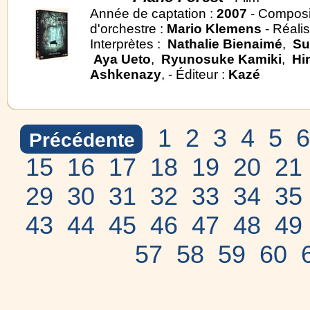
Année de captation :
2007
- Composi
d'orchestre :
Mario Klemens
- Réalis
Interprètes :
Nathalie Bienaimé
,
Su
Aya Ueto
,
Ryunosuke Kamiki
,
Hi
Ashkenazy
, - Éditeur :
Kazé
1
2
3
4
5
6
Précédente
15
16
17
18
19
20
21
29
30
31
32
33
34
35
43
44
45
46
47
48
49
57
58
59
60