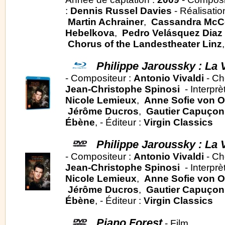
:
Dennis Russel Davies
- Réalisatio
Martin Achrainer
,
Cassandra McC
Hebelkova
,
Pedro Velásquez Diaz
Chorus of the Landestheater Linz
Philippe Jaroussky : La 
- Compositeur :
Antonio Vivaldi
- Ch
Jean-Christophe Spinosi
- Interprè
Nicole Lemieux
,
Anne Sofie von O
Jérôme Ducros
,
Gautier Capuçon
Ébène
, - Éditeur :
Virgin Classics
Philippe Jaroussky : La 
- Compositeur :
Antonio Vivaldi
- Ch
Jean-Christophe Spinosi
- Interprè
Nicole Lemieux
,
Anne Sofie von O
Jérôme Ducros
,
Gautier Capuçon
Ébène
, - Éditeur :
Virgin Classics
Piano Forest
- Film