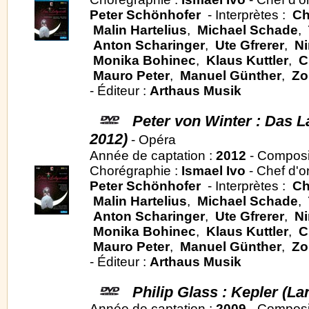
Peter Schönhofer
- Interprètes :
Ch
Malin Hartelius
,
Michael Schade
,
Anton Scharinger
,
Ute Gfrerer
,
Ni
Monika Bohinec
,
Klaus Kuttler
,
C
Mauro Peter
,
Manuel Günther
,
Zo
- Éditeur :
Arthaus Musik
Peter von Winter : Das L
2012)
- Opéra
Année de captation :
2012
- Composi
Chorégraphie :
Ismael Ivo
- Chef d'o
Peter Schönhofer
- Interprètes :
Ch
Malin Hartelius
,
Michael Schade
,
Anton Scharinger
,
Ute Gfrerer
,
Ni
Monika Bohinec
,
Klaus Kuttler
,
C
Mauro Peter
,
Manuel Günther
,
Zo
- Éditeur :
Arthaus Musik
Philip Glass : Kepler (La
Année de captation :
2009
- Composi