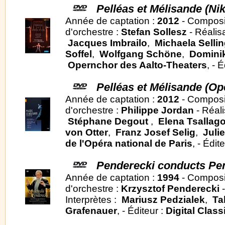
Pelléas et Mélisande (Ni
Année de captation :
2012
- Composi
d'orchestre :
Stefan Sollesz
- Réalis
Jacques Imbrailo
,
Michaela Sellin
Soffel
,
Wolfgang Schöne
,
Dominik
Opernchor des Aalto-Theaters
, - 
Pelléas et Mélisande (Op
Année de captation :
2012
- Composi
d'orchestre :
Philippe Jordan
- Réali
Stéphane Degout
,
Elena Tsallag
von Otter
,
Franz Josef Selig
,
Juli
de l'Opéra national de Paris
, - Édit
Penderecki conducts Pe
Année de captation :
1994
- Composi
d'orchestre :
Krzysztof Penderecki
-
Interprètes :
Mariusz Pedzialek
,
Ta
Grafenauer
, - Éditeur :
Digital Class