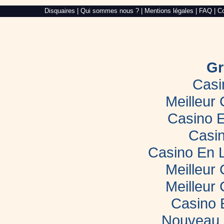
Alré
Disquaires
|
Qui sommes nous ?
|
Mentions légales
|
FAQ
|
Co
Web,
création
de
site
internet
dans
le
Gr
Morbihan
Casi
Meilleur
Casino E
Casin
Casino En 
Meilleur
Meilleur
Casino 
Nouveau 