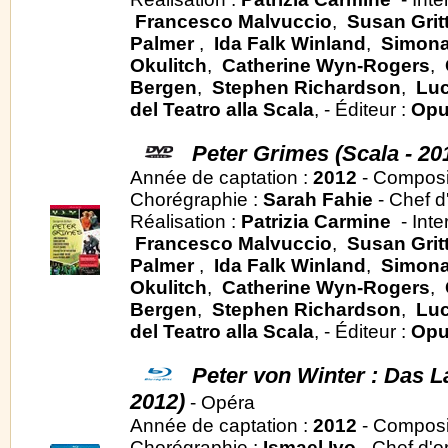
Francesco Malvuccio
,
Susan Grit
Palmer
,
Ida Falk Winland
,
Simona
Okulitch
,
Catherine Wyn-Rogers
,
Bergen
,
Stephen Richardson
,
Luc
del Teatro alla Scala
, - Éditeur :
Opu
Peter Grimes (Scala - 20
Année de captation :
2012
- Composi
Chorégraphie :
Sarah Fahie
- Chef d
Réalisation :
Patrizia Carmine
- Inte
Francesco Malvuccio
,
Susan Grit
Palmer
,
Ida Falk Winland
,
Simona
Okulitch
,
Catherine Wyn-Rogers
,
Bergen
,
Stephen Richardson
,
Luc
del Teatro alla Scala
, - Éditeur :
Opu
Peter von Winter : Das L
2012)
- Opéra
Année de captation :
2012
- Composi
Chorégraphie :
Ismael Ivo
- Chef d'o