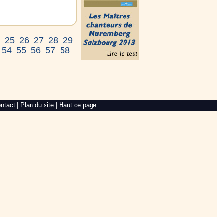
4
25
26
27
28
29
54
55
56
57
58
ntact
|
Plan du site
|
Haut de page