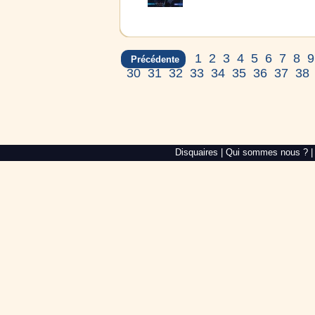
1
2
3
4
5
6
7
8
9
Précédente
30
31
32
33
34
35
36
37
38
Alré
Disquaires
|
Qui sommes nous ?
Web,
création
de
site
internet
dans
le
Morbihan