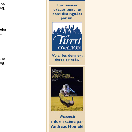
ano
ing
,
oks
s
,
ano
ing
,