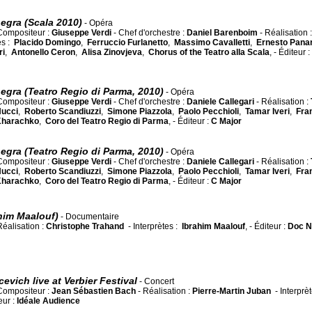
gra (Scala 2010)
- Opéra
Compositeur :
Giuseppe Verdi
- Chef d'orchestre :
Daniel Barenboim
- Réalisation :
es :
Placido Domingo
,
Ferruccio Furlanetto
,
Massimo Cavalletti
,
Ernesto Panar
ri
,
Antonello Ceron
,
Alisa Zinovjeva
,
Chorus of the Teatro alla Scala
, - Éditeur :
gra (Teatro Regio di Parma, 2010)
- Opéra
Compositeur :
Giuseppe Verdi
- Chef d'orchestre :
Daniele Callegari
- Réalisation :
Nucci
,
Roberto Scandiuzzi
,
Simone Piazzola
,
Paolo Pecchioli
,
Tamar Iveri
,
Fra
Kharachko
,
Coro del Teatro Regio di Parma
, - Éditeur :
C Major
gra (Teatro Regio di Parma, 2010)
- Opéra
Compositeur :
Giuseppe Verdi
- Chef d'orchestre :
Daniele Callegari
- Réalisation :
Nucci
,
Roberto Scandiuzzi
,
Simone Piazzola
,
Paolo Pecchioli
,
Tamar Iveri
,
Fra
Kharachko
,
Coro del Teatro Regio di Parma
, - Éditeur :
C Major
ahim Maalouf)
- Documentaire
Réalisation :
Christophe Trahand
- Interprètes :
Ibrahim Maalouf
, - Éditeur :
Doc N
vich live at Verbier Festival
- Concert
Compositeur :
Jean Sébastien Bach
- Réalisation :
Pierre-Martin Juban
- Interprèt
teur :
Idéale Audience