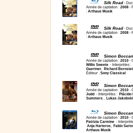
Silk Road
- Doc
Année de captation :
2008
- 
:
Arthaus Musik
Silk Road
- Doc
Année de captation :
2008
- 
:
Arthaus Musik
Simon Boccane
Année de captation :
2010
- 
Willis Sweete
- Interprètes :
Gaertner
,
Richard Bernstei
Éditeur :
Sony Classical
Simon Boccan
Année de captation :
2010
- 
Judd
- Interprètes :
Plácido
Summers
,
Lukas Jakobski
Simon Boccane
Année de captation :
2010
- 
Patrizia Carmine
- Interprèt
Anja Harteros
,
Fabio Sarto
Arthaus Musik