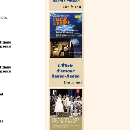
iello
,
Tiziano
ncesco
Tiziano
ncesco
et
es :