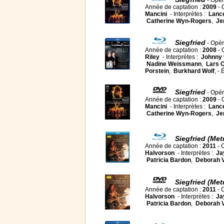
- Opé
Année de captation :
2009
- 
Mancini
- Interprètes :
Lanc
Catherine Wyn-Rogers
,
Je
Siegfried
- Opé
Année de captation :
2008
- 
Riley
- Interprètes :
Johnny 
Nadine Weissmann
,
Lars 
Porstein
,
Burkhard Wolf
, - 
Siegfried
- Opé
Année de captation :
2009
- 
Mancini
- Interprètes :
Lanc
Catherine Wyn-Rogers
,
Je
Siegfried (Met
Année de captation :
2011
- 
Halvorson
- Interprètes :
Ja
Patricia Bardon
,
Deborah V
Siegfried (Met
Année de captation :
2011
- 
Halvorson
- Interprètes :
Ja
Patricia Bardon
,
Deborah V