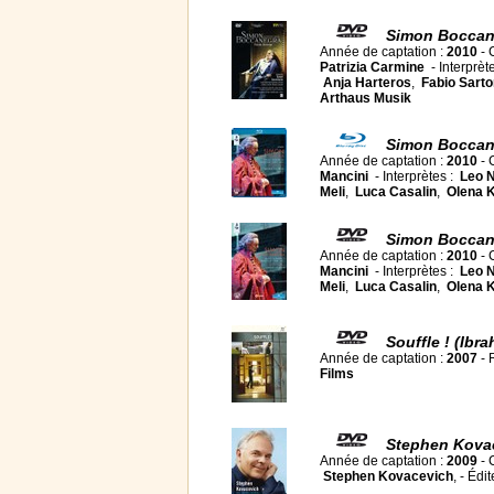
Simon Boccane
Année de captation :
2010
- 
Patrizia Carmine
- Interprèt
Anja Harteros
,
Fabio Sarto
Arthaus Musik
Simon Boccane
Année de captation :
2010
- 
Mancini
- Interprètes :
Leo 
Meli
,
Luca Casalin
,
Olena 
Simon Boccane
Année de captation :
2010
- 
Mancini
- Interprètes :
Leo 
Meli
,
Luca Casalin
,
Olena 
Souffle ! (Ibr
Année de captation :
2007
- 
Films
Stephen Kovace
Année de captation :
2009
- 
Stephen Kovacevich
, - Édi