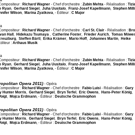
ra
Compositeur :
Richard Wagner
- Chef d'orchestre :
Zubin Mehta
- Réalisation :
Tizi
e Ryan
,
Gerhard Siegel
,
Juha Uusitalo
,
Franz-Josef Kapellmann
,
Stephen Mill
nnifer Wilson
,
Marina Zyatkova
, - Éditeur :
C Major
ra
Compositeur :
Richard Wagner
- Chef d'orchestre :
Carl St. Clair
- Réalisation :
Bro
van Hall
,
Hidekazu Tsumaya
,
Catherine Foster
,
Frieder Aurich
,
Tomas Möwe
Creuzburg
,
Steffen Bärtl
,
Erika Krämer
,
Mario Hoff
,
Johannes Martin
,
Heike
Éditeur :
Arthaus Musik
ra
Compositeur :
Richard Wagner
- Chef d'orchestre :
Zubin Mehta
- Réalisation :
Tizi
e Ryan
,
Gerhard Siegel
,
Juha Uusitalo
,
Franz-Josef Kapellmann
,
Stephen Mill
nnifer Wilson
,
Marina Zyatkova
, - Éditeur :
C Major
ropolitan Opera 2011)
- Opéra
Compositeur :
Richard Wagner
- Chef d'orchestre :
Fabio Luisi
- Réalisation :
Gary
y Hunter Morris
,
Gerhard Siegel
,
Bryn Terfel
,
Eric Owens
,
Hans-Peter König
,
oigt
,
Mojca Erdmann
, - Éditeur :
Deutsche Grammophon
ropolitan Opera 2011)
- Opéra
Compositeur :
Richard Wagner
- Chef d'orchestre :
Fabio Luisi
- Réalisation :
Gary
y Hunter Morris
,
Gerhard Siegel
,
Bryn Terfel
,
Eric Owens
,
Hans-Peter König
,
oigt
,
Mojca Erdmann
, - Éditeur :
Deutsche Grammophon