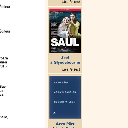
 Éditeur
 Éditeur
rbara
phen
rus
, -
Sue
an
ics
iello
,