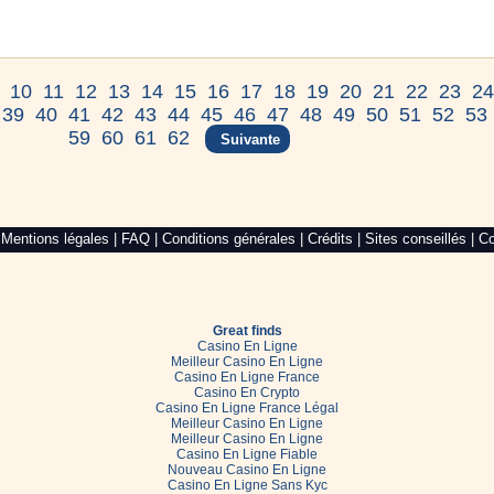
10
11
12
13
14
15
16
17
18
19
20
21
22
23
2
39
40
41
42
43
44
45
46
47
48
49
50
51
52
53
59
60
61
62
Suivante
|
Mentions légales
|
FAQ
|
Conditions générales
|
Crédits
|
Sites conseillés
|
Co
Great finds
Casino En Ligne
Meilleur Casino En Ligne
Casino En Ligne France
Casino En Crypto
Casino En Ligne France Légal
Meilleur Casino En Ligne
Meilleur Casino En Ligne
Casino En Ligne Fiable
Nouveau Casino En Ligne
Casino En Ligne Sans Kyc