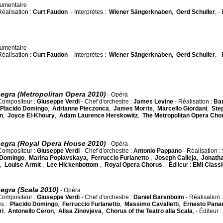
umentaire
Réalisation :
Curt Faudon
- Interprètes :
Wiener Sängerknaben
,
Gerd Schuller
, -
umentaire
Réalisation :
Curt Faudon
- Interprètes :
Wiener Sängerknaben
,
Gerd Schuller
, -
gra (Metropolitan Opera 2010)
- Opéra
Compositeur :
Giuseppe Verdi
- Chef d'orchestre :
James Levine
- Réalisation :
Ba
Placido Domingo
,
Adrianne Pieczonca
,
James Morris
,
Marcello Giordani
,
Ste
n
,
Joyce El-Khoury
,
Adam Laurence Herskowitz
,
The Metropolitan Opera Cho
egra (Royal Opera House 2010)
- Opéra
Compositeur :
Giuseppe Verdi
- Chef d'orchestre :
Antonio Pappano
- Réalisation :
 Domingo
,
Marina Poplavskaya
,
Ferruccio Furlanetto
,
Joseph Calleja
,
Jonath
,
Louise Armit
,
Lee Hickenbottom
,
Royal Opera Chorus
, - Éditeur :
EMI Class
gra (Scala 2010)
- Opéra
Compositeur :
Giuseppe Verdi
- Chef d'orchestre :
Daniel Barenboim
- Réalisation :
es :
Placido Domingo
,
Ferruccio Furlanetto
,
Massimo Cavalletti
,
Ernesto Panar
ri
,
Antonello Ceron
,
Alisa Zinovjeva
,
Chorus of the Teatro alla Scala
, - Éditeur :