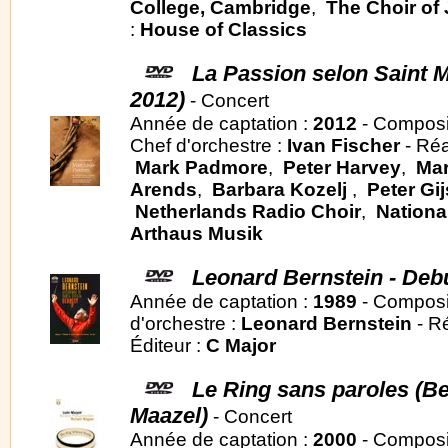
College, Cambridge
,
The Choir of
:
House of Classics
La Passion selon Saint M
2012)
- Concert
Année de captation :
2012
- Composi
Chef d'orchestre :
Ivan Fischer
- Réa
Mark Padmore
,
Peter Harvey
,
Mar
Arends
,
Barbara Kozelj
,
Peter Gi
Netherlands Radio Choir
,
Nationa
Arthaus Musik
Leonard Bernstein - Deb
Année de captation :
1989
- Composi
d'orchestre :
Leonard Bernstein
- Ré
Éditeur :
C Major
Le Ring sans paroles (Be
Maazel)
- Concert
Année de captation :
2000
- Composi