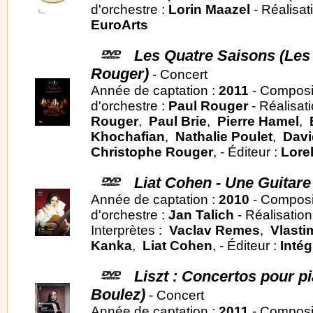
d'orchestre :
Lorin Maazel
- Réalisat
EuroArts
Les Quatre Saisons (Les 
Rouger)
- Concert
Année de captation :
2011
- Composi
d'orchestre :
Paul Rouger
- Réalisat
Rouger
,
Paul Brie
,
Pierre Hamel
,
Khochafian
,
Nathalie Poulet
,
Davi
Christophe Rouger
, - Éditeur :
Lore
Liat Cohen - Une Guitare
Année de captation :
2010
- Composi
d'orchestre :
Jan Talich
- Réalisation
Interprètes :
Vaclav Remes
,
Vlasti
Kanka
,
Liat Cohen
, - Éditeur :
Intég
Liszt : Concertos pour 
Boulez)
- Concert
Année de captation :
2011
- Composi