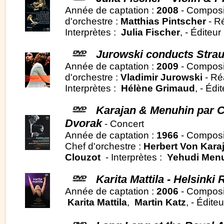
Année de captation :
2008
- Composi
d'orchestre :
Matthias Pintscher
- Ré
Interprètes :
Julia Fischer
, - Éditeur
Jurowski conducts Strau
Année de captation :
2009
- Composi
d'orchestre :
Vladimir Jurowski
- Réa
Interprètes :
Hélène Grimaud
, - Édi
Karajan & Menuhin par C
Dvorak
- Concert
Année de captation :
1966
- Composi
Chef d'orchestre :
Herbert Von Kara
Clouzot
- Interprètes :
Yehudi Men
Karita Mattila - Helsinki 
Année de captation :
2006
- Composi
Karita Mattila
,
Martin Katz
, - Éditeu