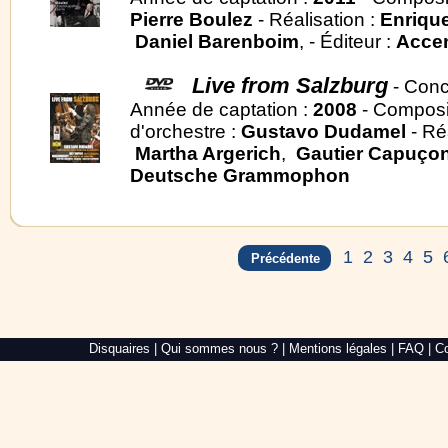
Pierre Boulez
- Réalisation :
Enriqu
Daniel Barenboim
, - Éditeur :
Acce
Live from Salzburg
- Conc
Année de captation :
2008
- Composi
d'orchestre :
Gustavo Dudamel
- Ré
Martha Argerich
,
Gautier Capuço
Deutsche Grammophon
1
2
3
4
5
Précédente
Alré
Disquaires
|
Qui sommes nous ?
|
Mentions légales
|
FAQ
|
Co
Web,
création
de
site
internet
dans
le