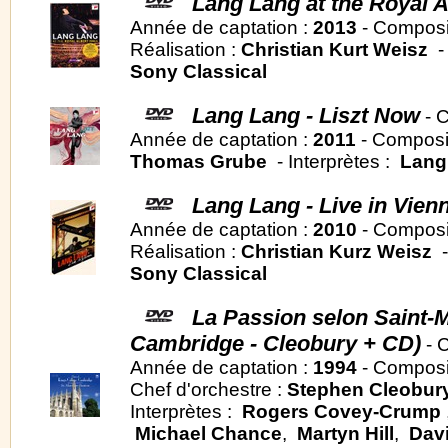
Lang Lang at the Royal Al
Année de captation :
2013
- Composi
Réalisation :
Christian Kurt Weisz
- 
Sony Classical
Lang Lang - Liszt Now
- C
Année de captation :
2011
- Composi
Thomas Grube
- Interprètes :
Lang
Lang Lang - Live in Vien
Année de captation :
2010
- Composi
Réalisation :
Christian Kurz Weisz
-
Sony Classical
La Passion selon Saint-M
Cambridge - Cleobury + CD)
- 
Année de captation :
1994
- Composi
Chef d'orchestre :
Stephen Cleobur
Interprètes :
Rogers Covey-Crump
Michael Chance
,
Martyn Hill
,
Dav