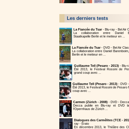
Les derniers tests
La Fiancée du Tsar
- Blu-ray - Bel Air
La collaboration entre Daniel B
Staatkapelle Berlin et le metteur en ...
La Fiancée du Tsar
- DVD - Bel Air Cla
La collaboration entre Daniel Barenboim,
Berlin et le metteur en ...
Guillaume Tell (Pesaro - 2013)
- Blu-
Été 2013, le Festival Rossini de Pe
grand coup avec ...
Guillaume Tell (Pesaro - 2013)
- DVD 
Été 2013, le Festival Rossini de Pesaro
coup avec ...
Carmen (Zürich - 2008)
- DVD - Decc
Decca publie en Blu-ray et DVD 
l'Opernhaus de Zürich ...
Dialogues des Carmélites (TCE - 201
ray - Erato
En décembre 2013, le Théâtre des 