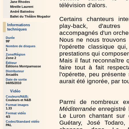
Jane Rhodes
télévision d'alors.
Mireille Laurent
André Battedou
Ballet du Théâtre Mogador
Certains chanteurs inte
play-back, d'autres
Informations
techniques
accompagnés d'un orches
Durée
Nous ne nous trouvons 
99'
l'opérette classique qui
Nombre de disques
1
prestations qui compose
Zone/Région
Zone 2
Mais il faut reconnaître 
Éditeur
faire tout à fait respe
Éditions Montparnasse
Distributeur
l'opérette, peu présent
Arcadès
Date de sortie
aurait été ignorée, par t
04/05/2010
Vidéo
Couleurs/N&B;
Couleurs et N&B
Parmi de nombreux ext
Format images
Méditerranée
enregistré 
1.33
Format vidéo
Le Luron chantant sur 
4/3
Guétary, José Todaro
Codec/Standard vidéo
PAL