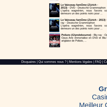
Le Vaisseau fantôme (Zürich -
2013)
- DVD - Deutsche Grammophon
L'opéra wagnérien, nous l'avons so
demeure un des points noirs pour ...
Le Vaisseau fantôme (Zürich - 2013)
-
ray - Deutsche Grammophon
L'opéra wagnérien, nous l'avons so
demeure un des points noirs pour ...
Poliuto (Glyndebourne)
- Blu-ray - O
Opus Arte immortalise en DVD et Blu-
anglaise de Poliuto, ...
Alré
Disquaires
|
Qui sommes nous ?
|
Mentions légales
|
FAQ
|
Co
Web,
création
de
site
internet
dans
le
Gr
Morbihan
Casi
Meilleur