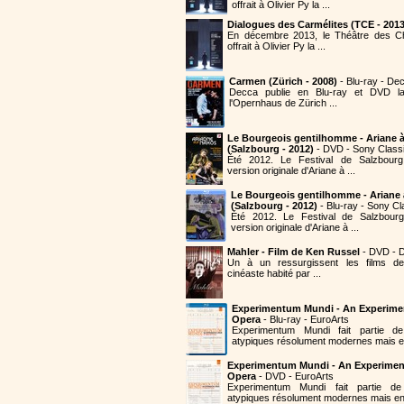
offrait à Olivier Py la ...
Dialogues des Carmélites (TCE - 2013
En décembre 2013, le Théâtre des C
offrait à Olivier Py la ...
Carmen (Zürich - 2008)
- Blu-ray - De
Decca publie en Blu-ray et DVD 
l'Opernhaus de Zürich ...
Le Bourgeois gentilhomme - Ariane 
(Salzbourg - 2012)
- DVD - Sony Classi
Été 2012. Le Festival de Salzbourg
version originale d'Ariane à ...
Le Bourgeois gentilhomme - Ariane
(Salzbourg - 2012)
- Blu-ray - Sony Cl
Été 2012. Le Festival de Salzbourg
version originale d'Ariane à ...
Mahler - Film de Ken Russel
- DVD - D
Un à un ressurgissent les films de
cinéaste habité par ...
Experimentum Mundi - An Experime
Opera
- Blu-ray - EuroArts
Experimentum Mundi fait partie 
atypiques résolument modernes mais en
Experimentum Mundi - An Experimen
Opera
- DVD - EuroArts
Experimentum Mundi fait partie 
atypiques résolument modernes mais en 