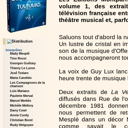
volume 1, des extrait
télévision française en
théâtre musical et, parfo
Saluons tout d'abord la n
Un lustre de cristal en i
son de la musique d'Off
Interprètes
Mady Mesplé
nous accompagneront tout
Tino Rossi
Georges Guétary
Thierry Le Luron
La voix de Guy Lux lance
José Todaro
heure trente de musique 
Maria Candido
Les Compagnons de la
chanson
Deux extraits de
La Ve
Luis Mariano
Paulette Merval
diffusés dans Rue de l'o
Marcel Merkès
décembre 1981 donnent
Michèle Mellory
Darry Cowl
nous permettent de re
Annie Cordy
Mesplé dans un décor 
Christian Borel
comme savait le co
Rudy Hirigoyen