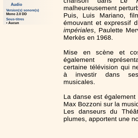
chanson dans Le
Audio
malheureusement perturb
Version(s) sonore(s)
Puis, Luis Mariano, fi
Mono 2.0 DD
Sous-titres
émouvant et expressif 
• Aucun
impériales
, Paulette Mer
Merkès en 1968.
Mise en scène et co
également représent
certaine télévision qui n
à investir dans ses
musicales.
La danse est également r
Max Bozzoni sur la musi
Les danseurs du Théât
plumes, apportent une no