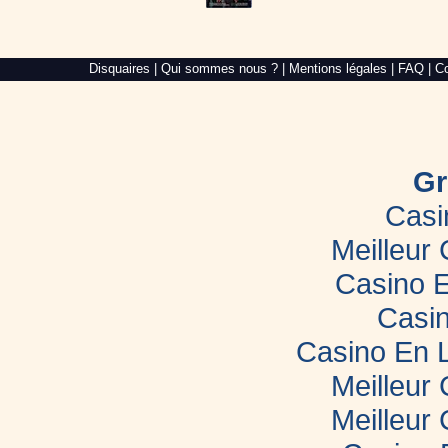
Alré
Disquaires
|
Qui sommes nous ?
|
Mentions légales
|
FAQ
|
Co
Web,
création
de
site
internet
dans
le
Gr
Morbihan
Casi
Meilleur
Casino E
Casin
Casino En 
Meilleur
Meilleur