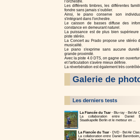
l’orchestre.
Les différents timbres, les différentes famil
fondre sans jamais s’oublier.
Ainsi, le piano conserve son individua
s'intégrant dans l'orchestre.
Le caisson de basses diffuse des infor
constance en demeurant naturel.
La puissance est de plus bien supérieure 
piste stéréo.
La Concert au Prado propose une stéréo 
musicalité.
Le piano s'exprime sans aucune duret
grande proximité.
Avec la piste 4.0 DTS, on gagne en ouvertu
et l'articulation s'avère mieux définie.
La réverbération est également très contrôlé
Galerie de phot
Les derniers tests
La Fiancée du Tsar
- Blu-ray - Bel Air
La collaboration entre Daniel B
Staatkapelle Berlin et le metteur en ...
La Fiancée du Tsar
- DVD - Bel Air Cla
La collaboration entre Daniel Barenboim,
Berlin et le metteur en ...