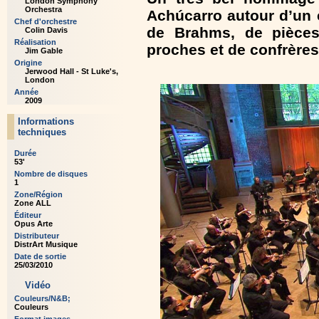
London Symphony
Orchestra
Achúcarro autour d’un 
Chef d'orchestre
de Brahms, de pièces
Colin Davis
Réalisation
proches et de confrères
Jim Gable
Origine
Jerwood Hall - St Luke's,
London
Année
2009
Informations
techniques
Durée
53'
Nombre de disques
1
Zone/Région
Zone ALL
Éditeur
Opus Arte
Distributeur
DistrArt Musique
Date de sortie
25/03/2010
Vidéo
Couleurs/N&B;
Couleurs