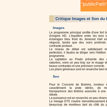
Critique Images et Son du
Images
Le programme principal profite d'une fort be
d'origine HD. L'équilibre entre les tons 
éclairages bleu froid du Jerwood Hall e
négocié, tandis que des noirs profonds 
contraste probant.
Le niveau de détail est satisfaisant m
perfection, il faudra se diriger vers l'éditio
programme.
La captation au Prado présente des c
saturées, voire un peu trop sur le visage d
beaux contrastes et une précision correcte.
Les plans généraux sont en revanche bien t
Son
Pour le
Concerto
de Brahms, rondeur e
caractérisent la piste stéréo, de 
transparence des timbres associée à une 
idéale.
La puissance est en revanche un peu réserv
Le mixage DTS s'avère merveilleusement é
beaucoup de moelleux tant du côté du 