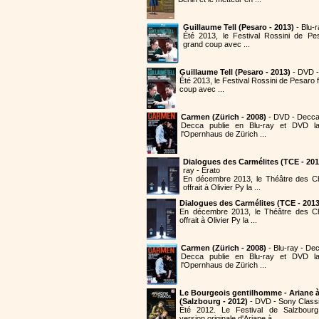
Guillaume Tell (Pesaro - 2013)
- Blu-
Été 2013, le Festival Rossini de Pe
grand coup avec ...
Guillaume Tell (Pesaro - 2013)
- DVD 
Été 2013, le Festival Rossini de Pesaro
coup avec ...
Carmen (Zürich - 2008)
- DVD - Decc
Decca publie en Blu-ray et DVD 
l'Opernhaus de Zürich ...
Dialogues des Carmélites (TCE - 201
ray - Erato
En décembre 2013, le Théâtre des 
offrait à Olivier Py la ...
Dialogues des Carmélites (TCE - 2013
En décembre 2013, le Théâtre des C
offrait à Olivier Py la ...
Carmen (Zürich - 2008)
- Blu-ray - De
Decca publie en Blu-ray et DVD 
l'Opernhaus de Zürich ...
Le Bourgeois gentilhomme - Ariane 
(Salzbourg - 2012)
- DVD - Sony Classi
Été 2012. Le Festival de Salzbourg
version originale d'Ariane à ...