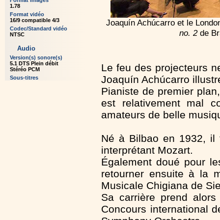
Format images
1.78
Format vidéo
16/9 compatible 4/3
Joaquín Achúcarro et le Londo
Codec/Standard vidéo
no. 2
de Br
NTSC
Audio
Version(s) sonore(s)
5.1 DTS Plein débit
Le feu des projecteurs n
Stéréo PCM
Joaquín Achúcarro illustr
Sous-titres
Pianiste de premier plan, 
est relativement mal co
amateurs de belle musiq
Né à Bilbao en 1932, il
interprétant Mozart.
Également doué pour les
retourner ensuite à la 
Musicale Chigiana de Si
Sa carrière prend alors
Concours international d