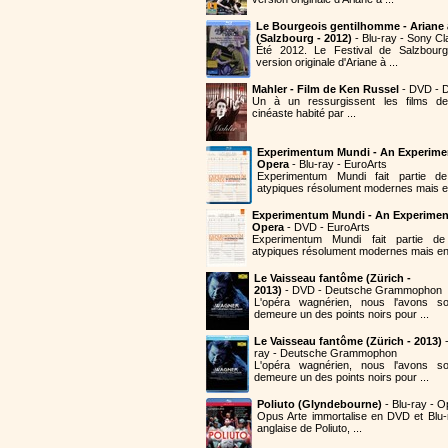
Le Bourgeois gentilhomme - Ariane
(Salzbourg - 2012)
- Blu-ray - Sony Cl
Été 2012. Le Festival de Salzbourg
version originale d'Ariane à ...
Mahler - Film de Ken Russel
- DVD - D
Un à un ressurgissent les films de
cinéaste habité par ...
Experimentum Mundi - An Experime
Opera
- Blu-ray - EuroArts
Experimentum Mundi fait partie 
atypiques résolument modernes mais en
Experimentum Mundi - An Experimen
Opera
- DVD - EuroArts
Experimentum Mundi fait partie 
atypiques résolument modernes mais en 
Le Vaisseau fantôme (Zürich -
2013)
- DVD - Deutsche Grammophon
L'opéra wagnérien, nous l'avons so
demeure un des points noirs pour ...
Le Vaisseau fantôme (Zürich - 2013)
-
ray - Deutsche Grammophon
L'opéra wagnérien, nous l'avons so
demeure un des points noirs pour ...
Poliuto (Glyndebourne)
- Blu-ray - O
Opus Arte immortalise en DVD et Blu-
anglaise de Poliuto, ...