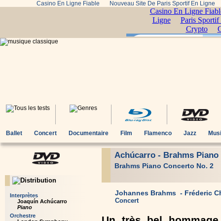
Casino En Ligne Fiable
Nouveau Site De Paris Sportif En Ligne
Ballet
Concert
Documentaire
Film
Flamenco
Jazz
Musi
Achúcarro - Brahms Piano
Brahms Piano Concerto No. 2
Johannes Brahms - Fréderic Ch
Interprètes
Concert
Joaquín Achúcarro
Piano
Orchestre
Un très bel hommage 