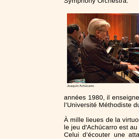
Symphony Orchestra.
Joaquín Achúcarro.
années 1980, il enseign
l’Université Méthodiste d
À mille lieues de la virtu
le jeu d'Achúcarro est a
Celui d’écouter une at