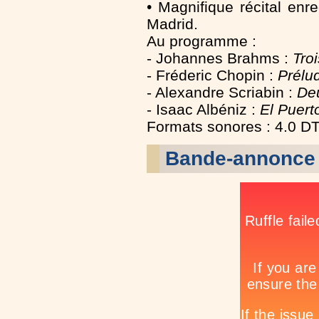
• Magnifique récital en
Madrid.
Au programme :
- Johannes Brahms :
Tro
- Fréderic Chopin :
Prélu
- Alexandre Scriabin :
De
- Isaac Albéniz :
El Puert
Formats sonores : 4.0 DTS
Bande-annonce