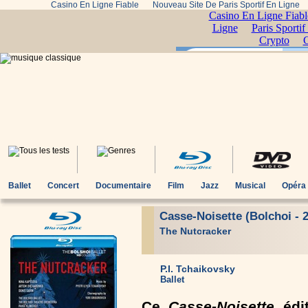
Casino En Ligne Fiable
Nouveau Site De Paris Sportif En Ligne
Ballet
Concert
Documentaire
Film
Jazz
Musical
Opéra
Casse-Noisette (Bolchoi - 
The Nutcracker
P.I. Tchaikovsky
Ballet
Ce
Casse-Noisette
édit