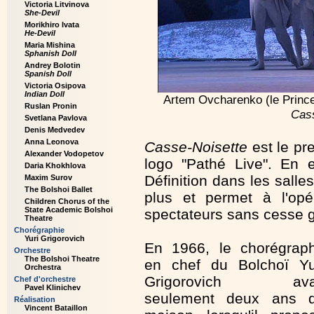
Victoria Litvinova
She-Devil
Morikhiro Ivata
He-Devil
Maria Mishina
Sphanish Doll
Andrey Bolotin
Spanish Doll
Victoria Osipova
Indian Doll
Artem Ovcharenko (le Prince 
Ruslan Pronin
Cas
Svetlana Pavlova
Denis Medvedev
Anna Leonova
Casse-Noisette
est le pr
Alexander Vodopetov
logo "Pathé Live". En 
Daria Khokhlova
Définition dans les sall
Maxim Surov
The Bolshoi Ballet
plus et permet à l'op
Children Chorus of the
State Academic Bolshoi
spectateurs sans cesse 
Theatre
Chorégraphie
Yuri Grigorovich
En 1966, le chorégrap
Orchestre
The Bolshoi Theatre
en chef du Bolchoï Yu
Orchestra
Grigorovich ava
Chef d'orchestre
Pavel Klinichev
seulement deux ans 
Réalisation
Vincent Bataillon