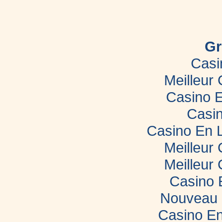
création
de
site
internet
dans
le
Gr
Morbihan
Casi
Meilleur
Casino E
Casin
Casino En 
Meilleur
Meilleur
Casino 
Nouveau 
Casino En