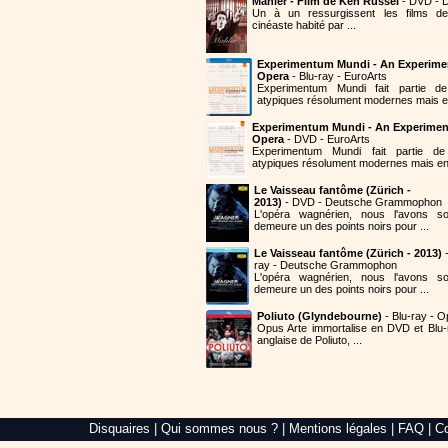
Mahler - Film de Ken Russel
- DVD - D
Un à un ressurgissent les films de
cinéaste habité par ...
Experimentum Mundi - An Experime
Opera
- Blu-ray - EuroArts
Experimentum Mundi fait partie 
atypiques résolument modernes mais en
Experimentum Mundi - An Experimen
Opera
- DVD - EuroArts
Experimentum Mundi fait partie 
atypiques résolument modernes mais en 
Le Vaisseau fantôme (Zürich -
2013)
- DVD - Deutsche Grammophon
L'opéra wagnérien, nous l'avons so
demeure un des points noirs pour ...
Le Vaisseau fantôme (Zürich - 2013)
-
ray - Deutsche Grammophon
L'opéra wagnérien, nous l'avons so
demeure un des points noirs pour ...
Poliuto (Glyndebourne)
- Blu-ray - O
Opus Arte immortalise en DVD et Blu-
anglaise de Poliuto, ...
Alré
Disquaires
|
Qui sommes nous ?
|
Mentions légales
|
FAQ
|
Co
Web,