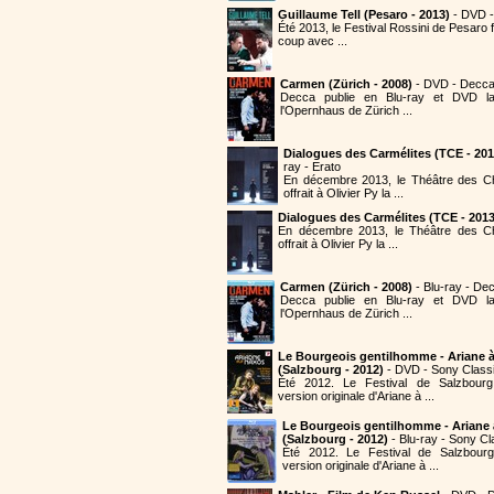
Guillaume Tell (Pesaro - 2013)
- DVD 
Été 2013, le Festival Rossini de Pesaro
coup avec ...
Carmen (Zürich - 2008)
- DVD - Decc
Decca publie en Blu-ray et DVD 
l'Opernhaus de Zürich ...
Dialogues des Carmélites (TCE - 201
ray - Erato
En décembre 2013, le Théâtre des 
offrait à Olivier Py la ...
Dialogues des Carmélites (TCE - 2013
En décembre 2013, le Théâtre des C
offrait à Olivier Py la ...
Carmen (Zürich - 2008)
- Blu-ray - De
Decca publie en Blu-ray et DVD 
l'Opernhaus de Zürich ...
Le Bourgeois gentilhomme - Ariane 
(Salzbourg - 2012)
- DVD - Sony Classi
Été 2012. Le Festival de Salzbourg
version originale d'Ariane à ...
Le Bourgeois gentilhomme - Ariane
(Salzbourg - 2012)
- Blu-ray - Sony Cl
Été 2012. Le Festival de Salzbourg
version originale d'Ariane à ...