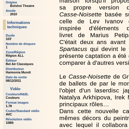
maison lorsqu'il propo
Origine
sa propre version 
Bolshoi Theatre
Année
Casse-Noisette
basée s
2010
celle de Lev Ivanov 
Informations
inspirée d'éléments 
techniques
livret de Marius Petip
Durée
103'
C'était deux ans avant 
Nombre de disques
Spartacus
qui devint le
1
Zone/Région
présente captation a été 
Région ALL
Éditeur
comparer à d'autres vers
Bel Air Classiques
Distributeur
Harmonia Mundi
Le
Casse-Noisette
de Gr
Date de sortie
08/12/2011
de ballets de par le mo
Vidéo
l'objet d'un laserdisc 
Couleurs/N&B;
Natalya Arkhipova, Irek
Couleurs
principaux rôles…
Format images
1.78
Dans cette nouvelle ca
Codec/Standard vidéo
AVC
mêmes décors du peintr
Résolution vidéo
1080i
avec lequel il collabo