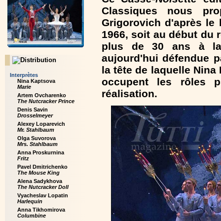
Classiques nous pro
Grigorovich d'après le 
1966, soit au début du
plus de 30 ans à la 
aujourd'hui défendue p
la tête de laquelle Nin
Interprètes
occupent les rôles pr
Nina Kaptsova
Marie
réalisation.
Artem Ovcharenko
The Nutcracker Prince
Denis Savin
Drosselmeyer
Alexey Loparevich
Mr. Stahlbaum
Olga Suvorova
Mrs. Stahlbaum
Anna Proskurnina
Fritz
Pavel Dmitrichenko
The Mouse King
Alena Sadykhova
The Nutcracker Doll
Vyacheslav Lopatin
Harlequin
Anna Tikhomirova
Columbine