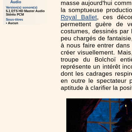
masse aujourd'hui comme h
Audio
Version(s) sonore(s)
la somptueuse product
5.1 DTS HD Master Audio
Stéréo PCM
Royal Ballet
, ces déco
Sous-titres
permettent guère de v
• Aucun
costumes, dessinés par 
peu chargés de fantaisie,
à nous faire entrer dans
créer visuellement. Mais
troupe du Bolchoï enti
représente un intérêt inc
dont les cadrages respi
en outre le spectateur
aptitude à clarifier la p