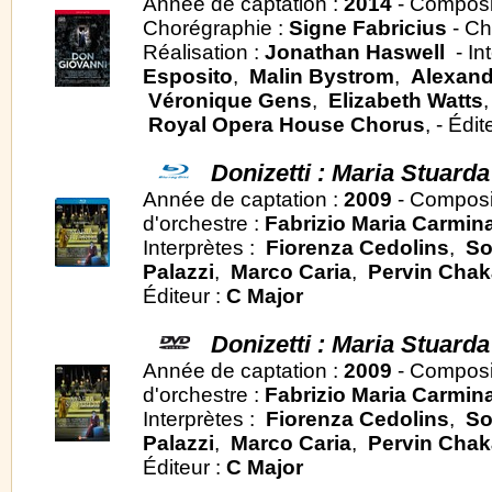
Année de captation :
2014
- Composi
Chorégraphie :
Signe Fabricius
- Ch
Réalisation :
Jonathan Haswell
- In
Esposito
,
Malin Bystrom
,
Alexand
Véronique Gens
,
Elizabeth Watts
Royal Opera House Chorus
, - Édit
Donizetti : Maria Stuarda
Année de captation :
2009
- Composi
d'orchestre :
Fabrizio Maria Carmina
Interprètes :
Fiorenza Cedolins
,
So
Palazzi
,
Marco Caria
,
Pervin Chak
Éditeur :
C Major
Donizetti : Maria Stuarda
Année de captation :
2009
- Composi
d'orchestre :
Fabrizio Maria Carmina
Interprètes :
Fiorenza Cedolins
,
So
Palazzi
,
Marco Caria
,
Pervin Chak
Éditeur :
C Major