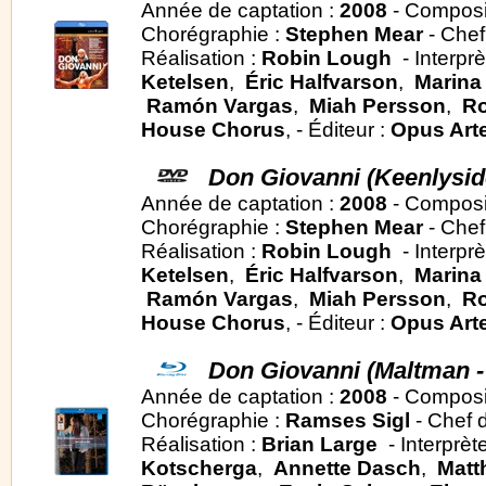
Année de captation :
2008
- Composi
Chorégraphie :
Stephen Mear
- Chef
Réalisation :
Robin Lough
- Interpr
Ketelsen
,
Éric Halfvarson
,
Marina
Ramón Vargas
,
Miah Persson
,
Ro
House Chorus
, - Éditeur :
Opus Art
Don Giovanni (Keenlysid
Année de captation :
2008
- Composi
Chorégraphie :
Stephen Mear
- Chef
Réalisation :
Robin Lough
- Interpr
Ketelsen
,
Éric Halfvarson
,
Marina
Ramón Vargas
,
Miah Persson
,
Ro
House Chorus
, - Éditeur :
Opus Art
Don Giovanni (Maltman -
Année de captation :
2008
- Composi
Chorégraphie :
Ramses Sigl
- Chef d
Réalisation :
Brian Large
- Interprèt
Kotscherga
,
Annette Dasch
,
Matt