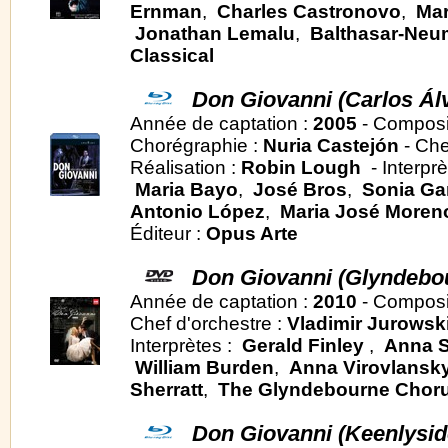
Ernman
,
Charles Castronovo
,
Mar
Jonathan Lemalu
,
Balthasar-Ne
Classical
Don Giovanni (Carlos Álv
Année de captation :
2005
- Composi
Chorégraphie :
Nuria Castejón
- Che
Réalisation :
Robin Lough
- Interpr
Maria Bayo
,
José Bros
,
Sonia Ga
Antonio López
,
Maria José Moren
Éditeur :
Opus Arte
Don Giovanni (Glyndebo
Année de captation :
2010
- Composi
Chef d'orchestre :
Vladimir Jurowsk
Interprètes :
Gerald Finley
,
Anna S
William Burden
,
Anna Virovlansk
Sherratt
,
The Glyndebourne Chor
Don Giovanni (Keenlysid