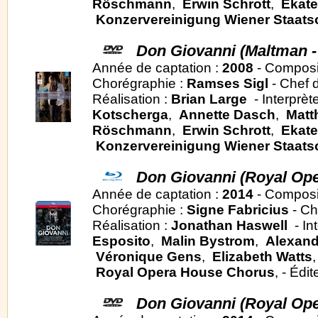
Röschmann
,
Erwin Schrott
,
Ekate
Konzervereinigung Wiener Staat
Don Giovanni (Maltman -
Année de captation :
2008
- Composi
Chorégraphie :
Ramses Sigl
- Chef d
Réalisation :
Brian Large
- Interprèt
Kotscherga
,
Annette Dasch
,
Matt
Röschmann
,
Erwin Schrott
,
Ekate
Konzervereinigung Wiener Staat
Don Giovanni (Royal Ope
Année de captation :
2014
- Composi
Chorégraphie :
Signe Fabricius
- Ch
Réalisation :
Jonathan Haswell
- In
Esposito
,
Malin Bystrom
,
Alexand
Véronique Gens
,
Elizabeth Watts
Royal Opera House Chorus
, - Édit
Don Giovanni (Royal Ope