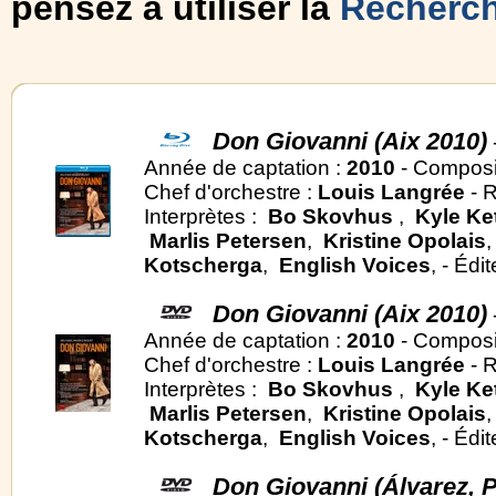
pensez à utiliser la
Recherc
Don Giovanni (Aix 2010)
Année de captation :
2010
- Composi
Chef d'orchestre :
Louis Langrée
- R
Interprètes :
Bo Skovhus
,
Kyle Ke
Marlis Petersen
,
Kristine Opolais
Kotscherga
,
English Voices
, - Édi
Don Giovanni (Aix 2010)
Année de captation :
2010
- Composi
Chef d'orchestre :
Louis Langrée
- R
Interprètes :
Bo Skovhus
,
Kyle Ke
Marlis Petersen
,
Kristine Opolais
Kotscherga
,
English Voices
, - Édi
Don Giovanni (Álvarez, 