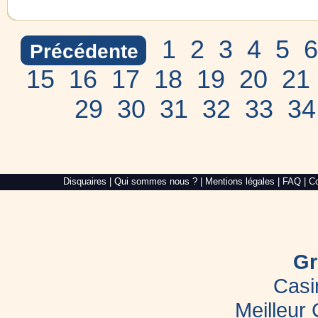
1
2
3
4
5
6
Précédente
15
16
17
18
19
20
21
29
30
31
32
33
34
Alré
Disquaires
|
Qui sommes nous ?
|
Mentions légales
|
FAQ
|
Co
Web,
création
de
site
internet
dans
le
Gr
Morbihan
Casi
Meilleur