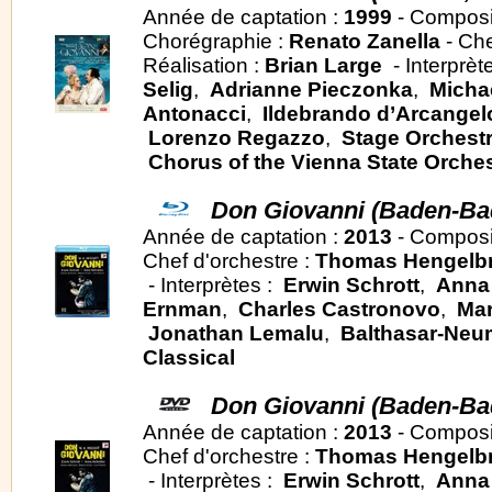
Année de captation :
1999
- Composi
Chorégraphie :
Renato Zanella
- Che
Réalisation :
Brian Large
- Interprèt
Selig
,
Adrianne Pieczonka
,
Micha
Antonacci
,
Ildebrando d’Arcangel
Lorenzo Regazzo
,
Stage Orchestr
Chorus of the Vienna State Orche
Don Giovanni (Baden-Bad
Année de captation :
2013
- Composi
Chef d'orchestre :
Thomas Hengelb
- Interprètes :
Erwin Schrott
,
Anna
Ernman
,
Charles Castronovo
,
Mar
Jonathan Lemalu
,
Balthasar-Ne
Classical
Don Giovanni (Baden-Bad
Année de captation :
2013
- Composi
Chef d'orchestre :
Thomas Hengelb
- Interprètes :
Erwin Schrott
,
Anna