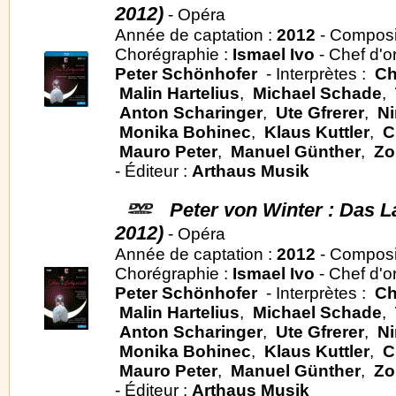
2012)
- Opéra
Année de captation :
2012
- Composi
Chorégraphie :
Ismael Ivo
- Chef d'o
Peter Schönhofer
- Interprètes :
Ch
Malin Hartelius
,
Michael Schade
,
Anton Scharinger
,
Ute Gfrerer
,
Ni
Monika Bohinec
,
Klaus Kuttler
,
C
Mauro Peter
,
Manuel Günther
,
Zo
- Éditeur :
Arthaus Musik
Peter von Winter : Das L
2012)
- Opéra
Année de captation :
2012
- Composi
Chorégraphie :
Ismael Ivo
- Chef d'o
Peter Schönhofer
- Interprètes :
Ch
Malin Hartelius
,
Michael Schade
,
Anton Scharinger
,
Ute Gfrerer
,
Ni
Monika Bohinec
,
Klaus Kuttler
,
C
Mauro Peter
,
Manuel Günther
,
Zo
- Éditeur :
Arthaus Musik