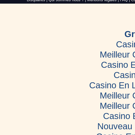
Web,
création
de
site
internet
dans
le
Gr
Morbihan
Casi
Meilleur
Casino E
Casin
Casino En 
Meilleur
Meilleur
Casino 
Nouveau 