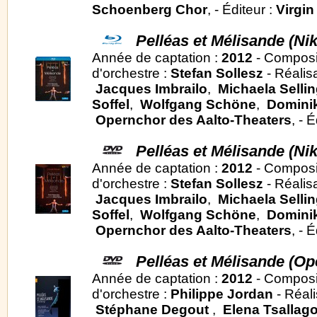
Schoenberg Chor
, - Éditeur :
Virgin
Pelléas et Mélisande (Ni
Année de captation :
2012
- Composi
d'orchestre :
Stefan Sollesz
- Réalis
Jacques Imbrailo
,
Michaela Sellin
Soffel
,
Wolfgang Schöne
,
Dominik
Opernchor des Aalto-Theaters
, - 
Pelléas et Mélisande (Ni
Année de captation :
2012
- Composi
d'orchestre :
Stefan Sollesz
- Réalis
Jacques Imbrailo
,
Michaela Sellin
Soffel
,
Wolfgang Schöne
,
Dominik
Opernchor des Aalto-Theaters
, - 
Pelléas et Mélisande (Op
Année de captation :
2012
- Composi
d'orchestre :
Philippe Jordan
- Réali
Stéphane Degout
,
Elena Tsallag