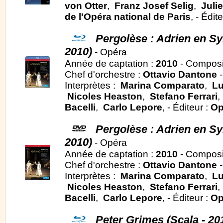
von Otter
,
Franz Josef Selig
,
Juli
de l'Opéra national de Paris
, - Édit
Pergolèse : Adrien en Syri
2010)
- Opéra
Année de captation :
2010
- Composi
Chef d'orchestre :
Ottavio Dantone
-
Interprètes :
Marina Comparato
,
Lu
Nicoles Heaston
,
Stefano Ferrari
Bacelli
,
Carlo Lepore
, - Éditeur :
Op
Pergolèse : Adrien en Syri
2010)
- Opéra
Année de captation :
2010
- Composi
Chef d'orchestre :
Ottavio Dantone
-
Interprètes :
Marina Comparato
,
Lu
Nicoles Heaston
,
Stefano Ferrari
Bacelli
,
Carlo Lepore
, - Éditeur :
Op
Peter Grimes (Scala - 20