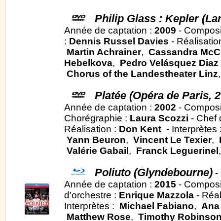
Philip Glass : Kepler (La
Année de captation :
2009
- Composi
:
Dennis Russel Davies
- Réalisatio
Martin Achrainer
,
Cassandra McC
Hebelkova
,
Pedro Velásquez Diaz
Chorus of the Landestheater Linz
Platée (Opéra de Paris, 2
Année de captation :
2002
- Composi
Chorégraphie :
Laura Scozzi
- Chef 
Réalisation :
Don Kent
- Interprètes
Yann Beuron
,
Vincent Le Texier
,
Valérie Gabail
,
Franck Leguerinel
Poliuto (Glyndebourne)
-
Année de captation :
2015
- Composi
d'orchestre :
Enrique Mazzola
- Réal
Interprètes :
Michael Fabiano
,
Ana 
Matthew Rose
,
Timothy Robinso