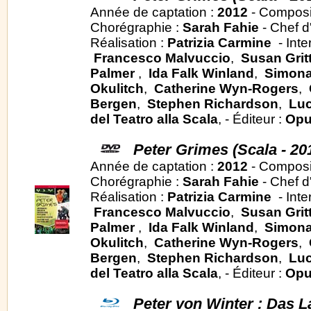
Année de captation :
2012
- Composi
Chorégraphie :
Sarah Fahie
- Chef d
Réalisation :
Patrizia Carmine
- Inte
Francesco Malvuccio
,
Susan Grit
Palmer
,
Ida Falk Winland
,
Simona
Okulitch
,
Catherine Wyn-Rogers
,
Bergen
,
Stephen Richardson
,
Luc
del Teatro alla Scala
, - Éditeur :
Opu
Peter Grimes (Scala - 20
Année de captation :
2012
- Composi
Chorégraphie :
Sarah Fahie
- Chef d
Réalisation :
Patrizia Carmine
- Inte
Francesco Malvuccio
,
Susan Grit
Palmer
,
Ida Falk Winland
,
Simona
Okulitch
,
Catherine Wyn-Rogers
,
Bergen
,
Stephen Richardson
,
Luc
del Teatro alla Scala
, - Éditeur :
Opu
Peter von Winter : Das L