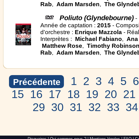
Rab
,
Adam Marsden
,
The Glynde
Poliuto (Glyndebourne)
-
Année de captation :
2015
- Composi
d'orchestre :
Enrique Mazzola
- Réal
Interprètes :
Michael Fabiano
,
Ana 
Matthew Rose
,
Timothy Robinso
Rab
,
Adam Marsden
,
The Glynde
1
2
3
4
5
6
Précédente
15
16
17
18
19
20
21
29
30
31
32
33
34
Alré
Disquaires
|
Qui sommes nous ?
|
Mentions légales
|
FAQ
|
Co