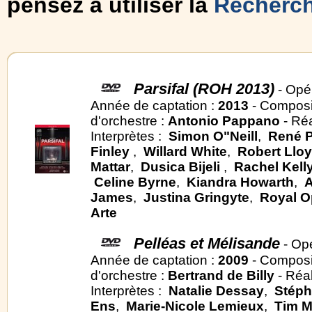
pensez à utiliser la
Recherc
Parsifal (ROH 2013)
- Opé
Année de captation :
2013
- Composi
d'orchestre :
Antonio Pappano
- Réa
Interprètes :
Simon O"Neill
,
René 
Finley
,
Willard White
,
Robert Llo
Mattar
,
Dusica Bijeli
,
Rachel Kell
Celine Byrne
,
Kiandra Howarth
,
A
James
,
Justina Gringyte
,
Royal O
Arte
Pelléas et Mélisande
- Op
Année de captation :
2009
- Composi
d'orchestre :
Bertrand de Billy
- Réal
Interprètes :
Natalie Dessay
,
Stéph
Ens
,
Marie-Nicole Lemieux
,
Tim Mi