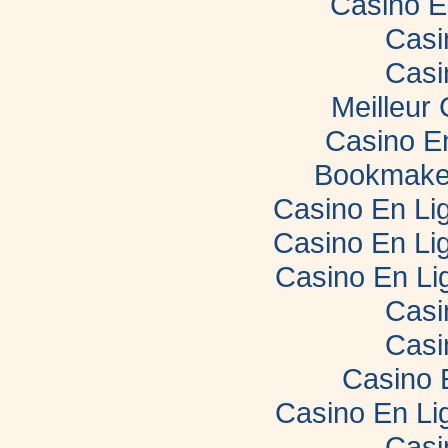
Casino E
Casi
Casi
Meilleur
Casino E
Bookmaker
Casino En Lig
Casino En Lig
Casino En Li
Casi
Casi
Casino 
Casino En Li
Casi