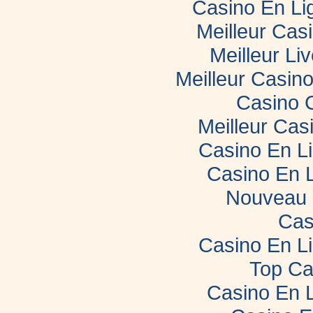
Casino En Li
Meilleur Cas
Meilleur Li
Meilleur Casin
Casino 
Meilleur Cas
Casino En L
Casino En 
Nouveau 
Cas
Casino En L
Top Ca
Casino En 