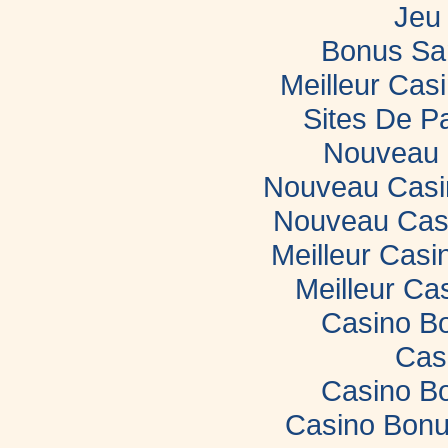
Jeu 
Bonus Sa
Meilleur Casi
Sites De Pa
Nouveau 
Nouveau Casin
Nouveau Casi
Meilleur Casi
Meilleur Ca
Casino B
Cas
Casino B
Casino Bonu