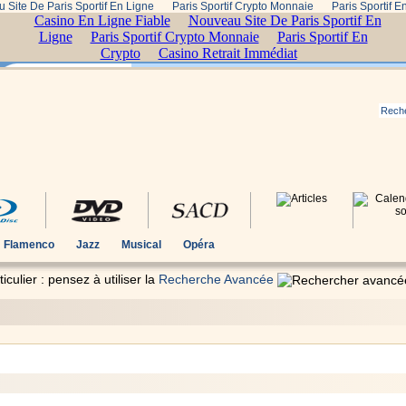
 Site De Paris Sportif En Ligne
Paris Sportif Crypto Monnaie
Paris Sportif E
Flamenco
Jazz
Musical
Opéra
culier : pensez à utiliser la
Recherche Avancée