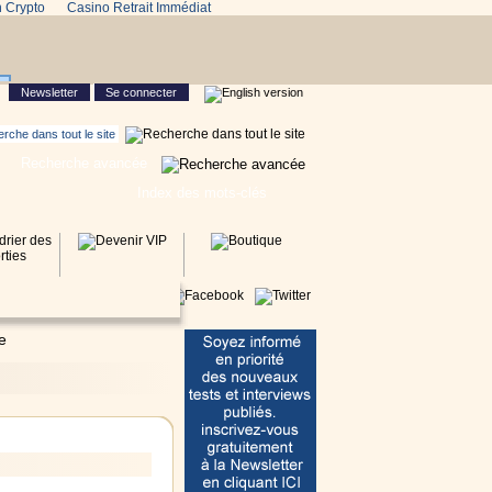
n Crypto
Casino Retrait Immédiat
Newsletter
Se connecter
Recherche avancée
Index des mots-clés