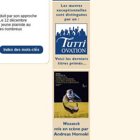
éduit par son approche
. Le 12 décembre
 jeune pianiste au
 les nombreux
Index des mots-clés