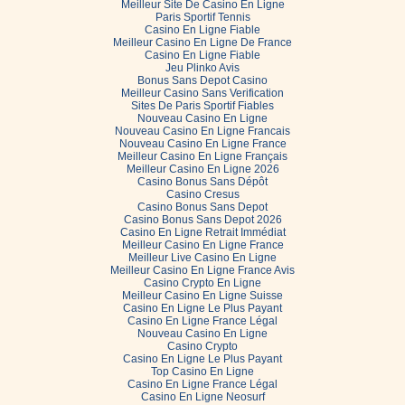
Meilleur Site De Casino En Ligne
Paris Sportif Tennis
Casino En Ligne Fiable
Meilleur Casino En Ligne De France
Casino En Ligne Fiable
Jeu Plinko Avis
Bonus Sans Depot Casino
Meilleur Casino Sans Verification
Sites De Paris Sportif Fiables
Nouveau Casino En Ligne
Nouveau Casino En Ligne Francais
Nouveau Casino En Ligne France
Meilleur Casino En Ligne Français
Meilleur Casino En Ligne 2026
Casino Bonus Sans Dépôt
Casino Cresus
Casino Bonus Sans Depot
Casino Bonus Sans Depot 2026
Casino En Ligne Retrait Immédiat
Meilleur Casino En Ligne France
Meilleur Live Casino En Ligne
Meilleur Casino En Ligne France Avis
Casino Crypto En Ligne
Meilleur Casino En Ligne Suisse
Casino En Ligne Le Plus Payant
Casino En Ligne France Légal
Nouveau Casino En Ligne
Casino Crypto
Casino En Ligne Le Plus Payant
Top Casino En Ligne
Casino En Ligne France Légal
Casino En Ligne Neosurf